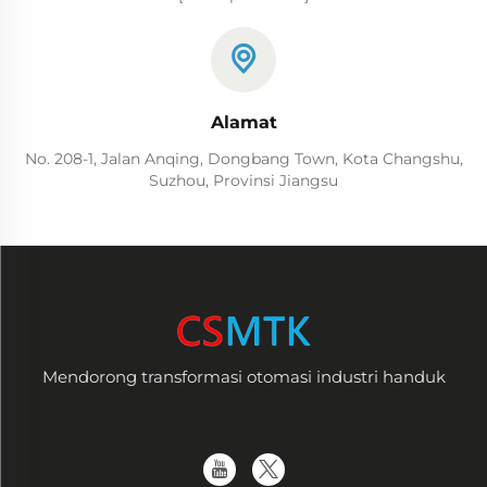
Alamat
No. 208-1, Jalan Anqing, Dongbang Town, Kota Changshu,
Suzhou, Provinsi Jiangsu
Mendorong transformasi otomasi industri handuk