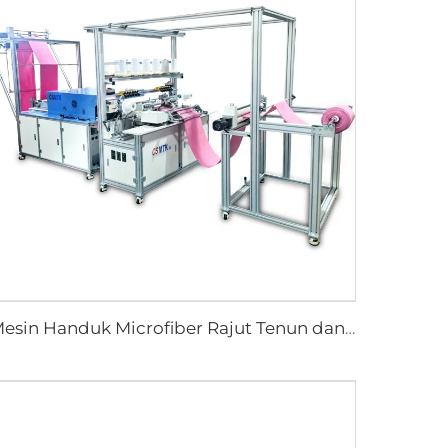
Mesin Handuk Microfiber Rajut Tenun dan Lusi Otomatis dengan Perangkat Setrika Mesin Hemming Memanjang Kontinu