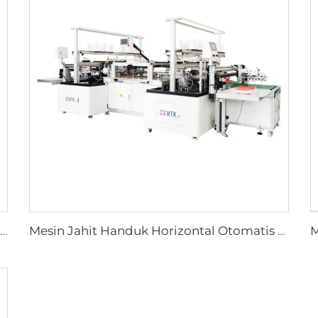
Mesin Pengumpul dan Menyusun Handuk Tangan Otomatis untuk Garis Produksi Penjahitan Handuk Otomatis
Mesin Jahit Handuk Horizontal Otomatis Mesin Handuk Rajut Tenun dan Lusi Mesin Jahit Microfiber Full Otomatis