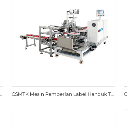
ah Robek Mesin Handuk Robek Tangan Berbasis Teknologi Ultrasonik
CSMTK Mesin Pemberian Label Handuk Tangan Microfiber Otomatis Mesin Pemasang Kartu Label Otomatis