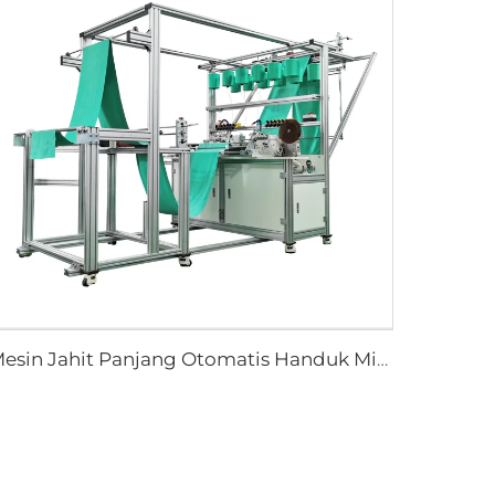
Mesin Jahit Panjang Otomatis Handuk Microfiber Berkecepatan Tinggi Mesin Jahit Handuk Otomatis dengan Jahitan Memanjang