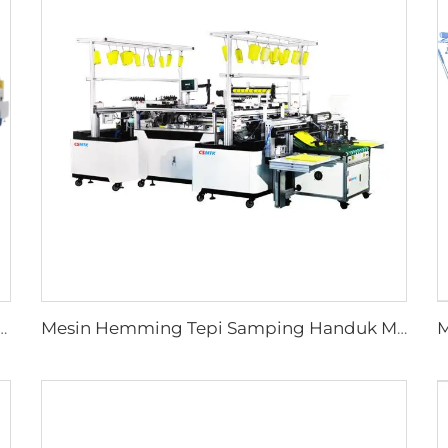
K Ultrasunik dengan Pisau Vertikal dan Horizontal untuk Pemotongan Kain Efisien
Mesin Hemming Tepi Samping Handuk Microfiber Ultra Halus Full Otomatis untuk Pembuatan Handuk Microfiber dengan Teknologi PLC