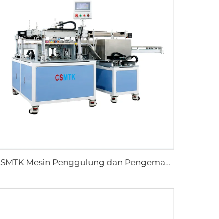
CSMTK Mesin Penggulung dan Pengemas Handuk Otomatis Berbasis Teknologi Canggih untuk Pengemasan Efisien di Industri Handuk Pembersih