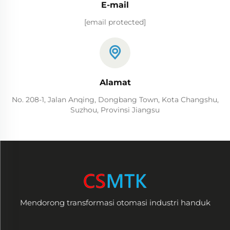
E-mail
[email protected]
Alamat
No. 208-1, Jalan Anqing, Dongbang Town, Kota Changshu,
Suzhou, Provinsi Jiangsu
Mendorong transformasi otomasi industri handuk