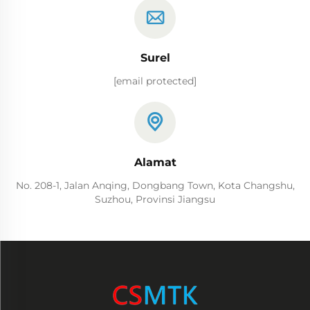
Surel
[email protected]
Alamat
No. 208-1, Jalan Anqing, Dongbang Town, Kota Changshu,
Suzhou, Provinsi Jiangsu