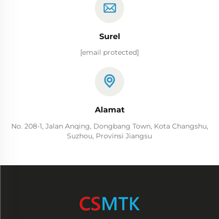
Surel
[email protected]
Alamat
No. 208-1, Jalan Anqing, Dongbang Town, Kota Changshu,
Suzhou, Provinsi Jiangsu