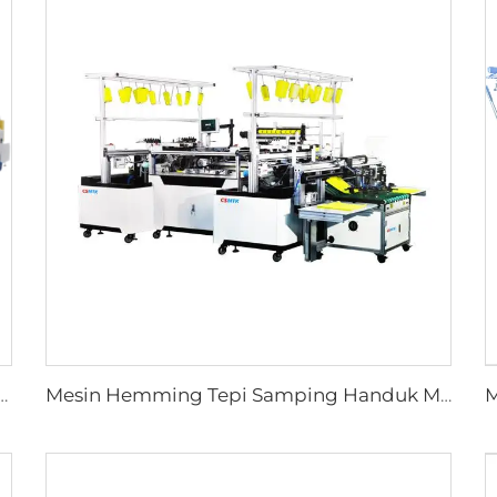
K Ultrasunik dengan Pisau Vertikal dan Horizontal untuk Pemotongan Kain Efisien
Mesin Hemming Tepi Samping Handuk Microfiber Ultra Halus Full Otomatis untuk Pembuatan Handuk Microfiber dengan Teknologi PLC