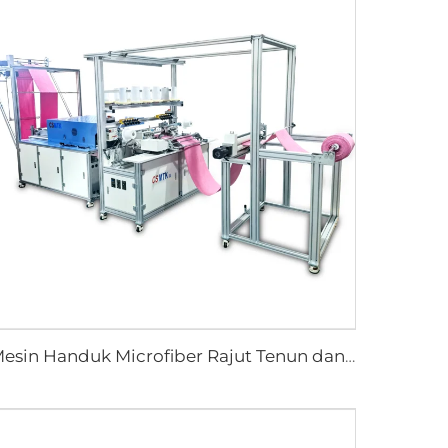
Mesin Handuk Microfiber Rajut Tenun dan Lusi Otomatis dengan Perangkat Setrika Mesin Hemming Memanjang Kontinu