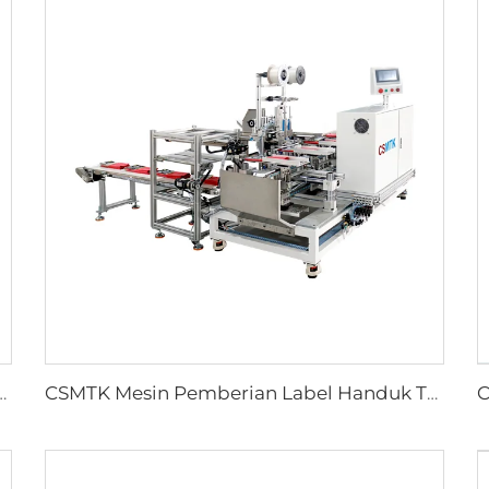
ah Robek Mesin Handuk Robek Tangan Berbasis Teknologi Ultrasonik
CSMTK Mesin Pemberian Label Handuk Tangan Microfiber Otomatis Mesin Pemasang Kartu Label Otomatis