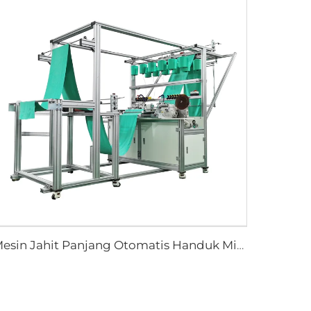
Mesin Jahit Panjang Otomatis Handuk Microfiber Berkecepatan Tinggi Mesin Jahit Handuk Otomatis dengan Jahitan Memanjang