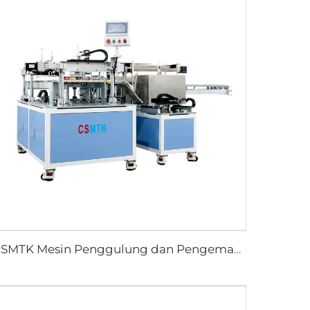
CSMTK Mesin Penggulung dan Pengemas Handuk Otomatis Berbasis Teknologi Canggih untuk Pengemasan Efisien di Industri Handuk Pembersih