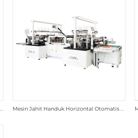
Mesin Pengumpul dan Menyusun Handuk Tangan Otomatis untuk Garis Produksi Penjahitan Handuk Otomatis
Mesin Jahit Handuk Horizontal Otomatis Mesin Handuk Rajut Tenun dan Lusi Mesin Jahit Microfiber Full Otomatis