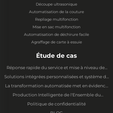
Découpe ultrasonique
Automatisation de la couture
Repliage multifonction
Mise en sac multifonction
Automatisation de déchirure facile
Agraffage de carte à essuie
Étude de cas
Réponse rapide du service et mise à niveau des
équipements pour satisfaire les nouvelles
Solutions intégrées personnalisées et système de
demandes
gestion des données
La transformation automatisée met en évidence
notre avantage en matière de coûts et sécurise
Production Intelligente de l'Ensemble du
les commandes des grands clients
Processus — Atelier Organisé et Soigné avec une
Politique de confidentialité
Grande Consistance de Qualité