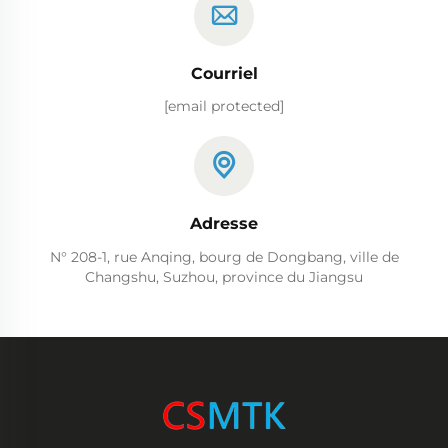
Courriel
[email protected]
Adresse
N° 208-1, rue Anqing, bourg de Dongbang, ville de
Changshu, Suzhou, province du Jiangsu