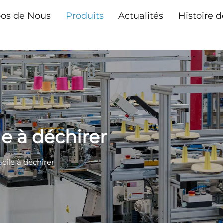
pos de Nous
Produits
Actualités
Histoire d
e à déchirer
cile à déchirer