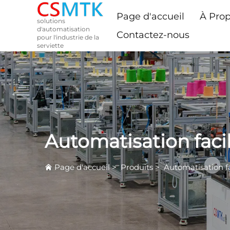
Page d'accueil
À Pro
solutions
d'automatisation
Contactez-nous
pour l'industrie de la
serviette
Automatisation facil
Page d'accueil
>
Produits
>
Automatisation fa