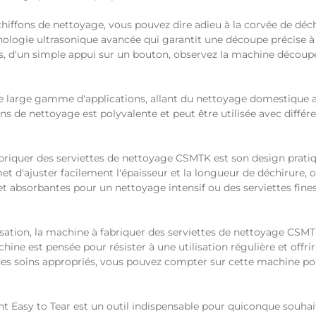
iffons de nettoyage, vous pouvez dire adieu à la corvée de déch
logie ultrasonique avancée qui garantit une découpe précise à ch
is, d'un simple appui sur un bouton, observez la machine découpe
 large gamme d'applications, allant du nettoyage domestique au
 de nettoyage est polyvalente et peut être utilisée avec différe
briquer des serviettes de nettoyage CSMTK est son design pratiqu
t d'ajuster facilement l'épaisseur et la longueur de déchirure, off
et absorbantes pour un nettoyage intensif ou des serviettes fine
ilisation, la machine à fabriquer des serviettes de nettoyage CS
ine est pensée pour résister à une utilisation régulière et offr
es soins appropriés, vous pouvez compter sur cette machine po
 Easy to Tear est un outil indispensable pour quiconque souha