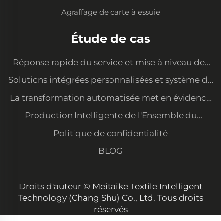
Agraffage de carte à essuie
Étude de cas
Réponse rapide du service et mise à niveau des
équipements pour satisfaire les nouvelles
Solutions intégrées personnalisées et système de
demandes
gestion des données
La transformation automatisée met en évidence
notre avantage en matière de coûts et sécurise
Production Intelligente de l'Ensemble du
les commandes des grands clients
Processus — Atelier Organisé et Soigné avec une
Politique de confidentialité
Grande Consistance de Qualité
BLOG
Droits d'auteur © Meitaike Textile Intelligent
Technology (Chang Shu) Co., Ltd. Tous droits
réservés