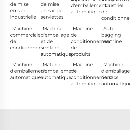
de mise
de mise
d'emballement
industriel
en sac
en sac de
automatique
de
industrielle
serviettes
conditionn
Machine
Machine
Machine
Auto
commerciale
d'emballage
de
bagging
de
et de
conditionnement
machine
conditionnement
scellage
de
automatique
produits
Machine
Matériel
Machine
Machine
d'emballement
d'emballement
de
d'emballage
automatique
automatique
conditionnement
de sacs
automatique
automatiqu