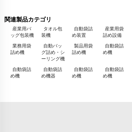
関連製品カテゴリ
産業用バ
タオル包
自動袋詰
産業用袋
ッグ包装機
装機
め装置
詰め設備
業務用袋
自動バッ
製品用袋
自動袋詰
詰め機
グ詰め・シ
詰め機
め機
ーリング機
自動袋詰
自動袋詰
自動袋詰
自動袋詰
め機
め機器
め機
め機