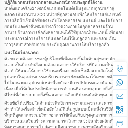
ปฏิกิริยาตอบรับจากตลาดและกรณีการประยุกต์ใช้งาน
นับตั้งแต่เครื่องผ้าเช็ดมือแบบอัตโนมัติเต็มรูปแบบถูกนำเข้าสู่
ตลาด เป็นจำนวน 300 หน่วยที่ถูกส่งมอบเพื่อให้บริการแก่แบรนด์
การผลิตผ้าเช็ดมือชื่อดังระดับโลกหลายร้อยแบรนด์ และได้รับการ
ยอมรับและคำชื่นชมอย่างกว้างขวางภายในอุตสาหกรรมร้าน
อาหาร ร้านอาหารชื่อดังหลายแห่งได้ใช้อุปกรณ์ประเภทนี้ เพื่อมอบ
ประสบการณ์การบริการที่แปลกใหม่ให้แก่ลูกค้า และกลายเป็น
"อาวุธลับ" สำหรับการยกระดับคุณภาพการให้บริการลูกค้า
แนวโน้มในอนาคต
ด้วยความต้องการของผู้บริโภคที่เพิ่มมากขึ้นในด้านสุขอนามัย
ความเป็นมิตรกับสิ่งแวดล้อม และการให้บริการที่มีความเป็นส่วน
ตัว ทำให้แนวโน้มการใช้งานเครื่องจ่ายผ้าเช็ดมือแบบอัตโนมัติเต็ม
รูปแบบในอุตสาหกรรมบริการอาหารยังคงมีแนวโน้มขยายตัว ต่อ
ไปในอนาคต อุปกรณ์เหล่านี้จะยังคงมีการอัปเกรดและพัฒนาต่อ
เนื่อง เพื่อให้เกิดประสิทธิภาพการทำงานที่ครอบคลุมมากยิ่งขึ้น
ดีไซน์ที่สวยงามมากยิ่งขึ้น และทางเลือกที่ประหยัดต้นทุนมากยิ่งขึ้น
ด้วยข้อได้เปรียบในด้านประสิทธิภาพ ความสะดวก และความคุ้ม
ค่า ทำให้เครื่องผ้าเช็ดมืออัตโนมัติเต็มรูปแบบเป็นหนึ่งในวิธีสำคัญ
ที่สุดที่อุตสาหกรรมบริการอาหารใช้เพื่อปรับปรุงคุณภาพการ
บริการและเสริมสร้างความสามารถในการแข่งขัน ช่วยผลักดันการ
พัฒนาอุตสาหกรรมไปสู่ความมีคุณภาพและความอัจฉริยะอย่าง