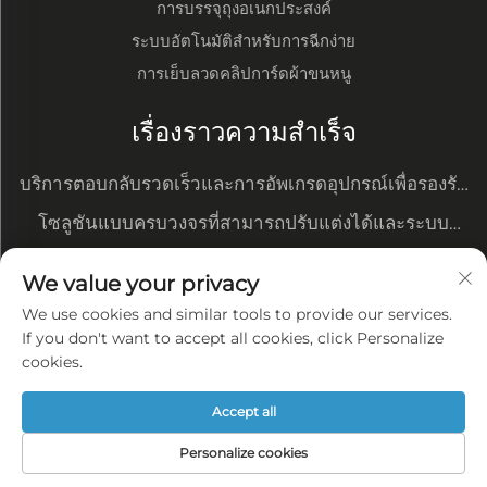
การบรรจุถุงอเนกประสงค์
ระบบอัตโนมัติสำหรับการฉีกง่าย
การเย็บลวดคลิปการ์ดผ้าขนหนู
เรื่องราวความสำเร็จ
บริการตอบกลับรวดเร็วและการอัพเกรดอุปกรณ์เพื่อรองรับ
ความต้องการใหม่ๆ
โซลูชันแบบครบวงจรที่สามารถปรับแต่งได้และระบบ
จัดการข้อมูล
การเปลี่ยนแปลงอัตโนมัติเน้นข้อได้เปรียบด้านต้นทุนของ
We value your privacy
เราและช่วยให้ได้รับคำสั่งซื้อจากลูกค้ารายใหญ่
การผลิตอัจฉริยะแบบครบวงจร —— โรงงานที่เป็นระเบียบ
We use cookies and similar tools to provide our services.
เรียบร้อยและมีความสม่ำเสมอของคุณภาพสูง
If you don't want to accept all cookies, click Personalize
นโยบายความเป็นส่วนตัว
cookies.
บล็อก
Accept all
Personalize cookies
สงวนลิขสิทธิ์ © บริษัท เมิ่งไถ่เค เท็กซ์ไทล์ อินเทลลิเจนท์
เทคโนโลยี (ชางชู) จำกัด