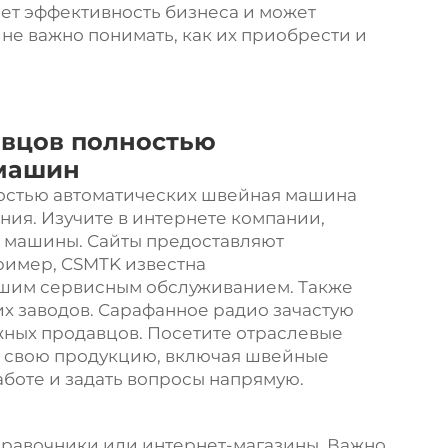
ет эффективность бизнеса и может
не важно понимать, как их приобрести и
авцов полностью
 машин
остью автоматических
швейная машина
ния. Изучите в интернете компании,
е машины. Сайты предоставляют
ример, CSMTK известна
ошим сервисным обслуживанием. Также
х заводов. Сарафанное радио зачастую
жных продавцов. Посетите отраслевые
т свою продукцию, включая швейные
аботе и задать вопросы напрямую.
правочники или интернет-магазины. Важно