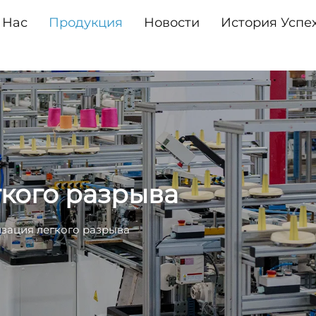
 Нас
Продукция
Новости
История Успе
кого разрыва
зация легкого разрыва