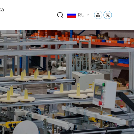
ха
RU