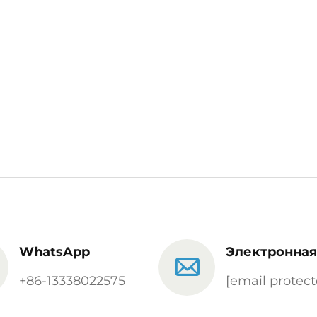
ультразвуковая машина для
ручного отрывания
полотенец
WhatsApp
Электронная
+86-13338022575
[email protect