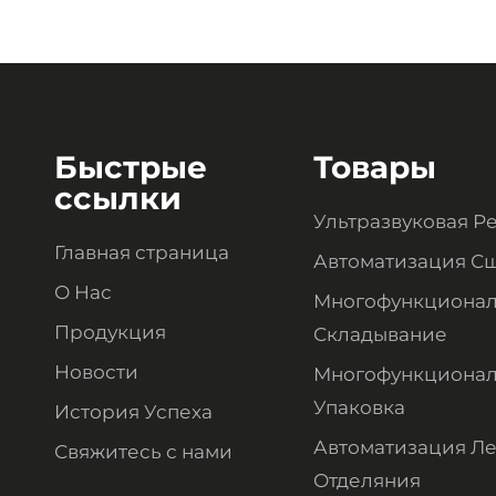
Быстрые
Товары
ссылки
Ультразвуковая Р
Главная страница
Автоматизация С
О Нас
Многофункциона
Продукция
Складывание
Новости
Многофункционал
Упаковка
История Успеха
Автоматизация Ле
Свяжитесь с нами
Отделяния