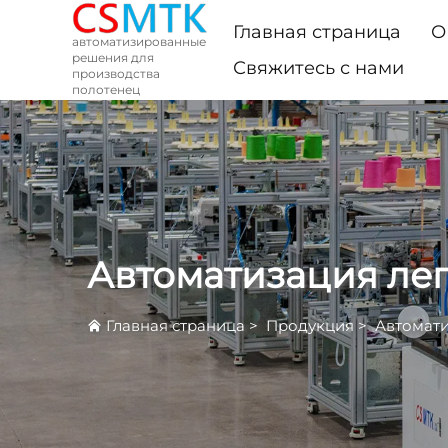
Главная страница
О
автоматизированные
решения для
Свяжитесь с нами
производства
полотенец
Автоматизация лег
Главная страница
>
Продукция
>
Автомати