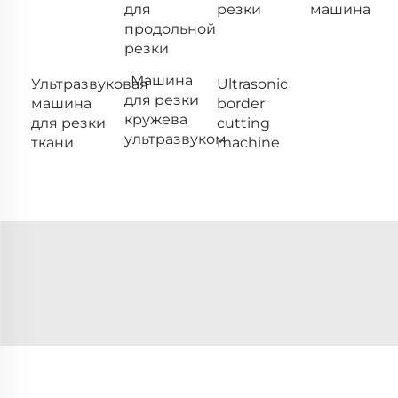
для
резки
машина
продольной
резки
Машина
Ультразвуковая
Ultrasonic
для резки
машина
border
кружева
для резки
cutting
ультразвуком
ткани
machine