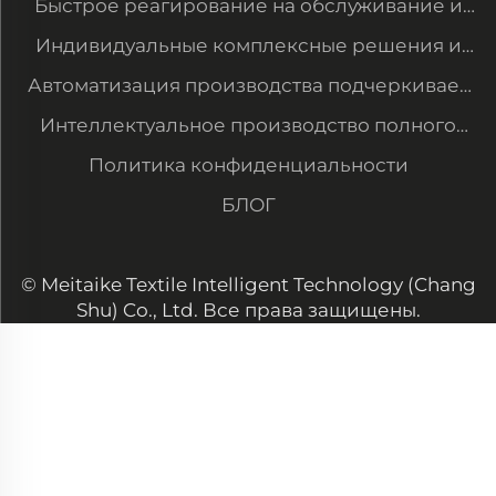
Быстрое реагирование на обслуживание и
модернизация оборудования для
Индивидуальные комплексные решения и
удовлетворения новых потребностей
система управления данными
Автоматизация производства подчеркивает
наше преимущество в цене и обеспечивает
Интеллектуальное производство полного
крупные заказы клиентов
цикла — аккуратное и упорядоченное
Политика конфиденциальности
производство с высокой стабильностью
БЛОГ
качества
© Meitaike Textile Intelligent Technology (Chang
Shu) Co., Ltd. Все права защищены.