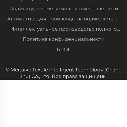
модернизация оборудования для
Индивидуальные комплексные решения и
удовлетворения новых потребностей
система управления данными
Автоматизация производства подчеркивает
наше преимущество в цене и обеспечивает
Интеллектуальное производство полного
крупные заказы клиентов
цикла — аккуратное и упорядоченное
Политика конфиденциальности
производство с высокой стабильностью
БЛОГ
качества
© Meitaike Textile Intelligent Technology (Chang
Shu) Co., Ltd. Все права защищены.