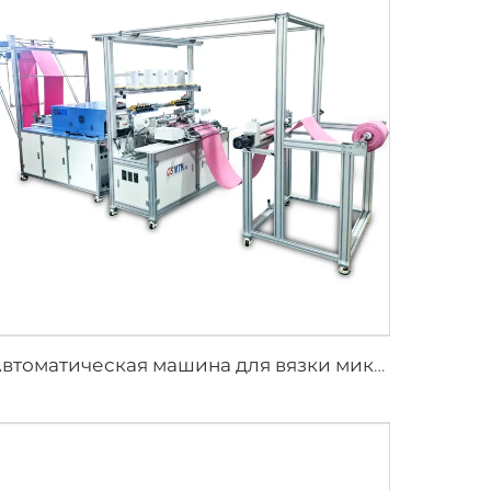
Автоматическая машина для вязки микрофибровых полотенец по основе и утку с устройством для глажки, машина для непрерывной продольной подшивки краев