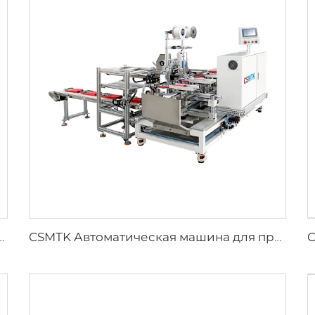
 функцией легкого отрыва, ультразвуковая машина для ручного отрывания полотенец
CSMTK Автоматическая машина для производства бумажных полотенец из микрофибры, упаковочная машина, автоматическая машина для скрепления карт