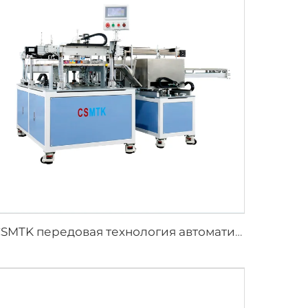
CSMTK передовая технология автоматической упаковочной машины для скручивания полотенец, эффективная упаковка для индустрии чистящих полотенец