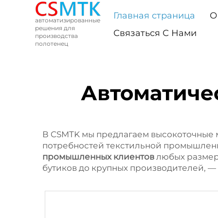
Главная страница
О
автоматизированные
решения для
Связаться С Нами
производства
полотенец
Автоматиче
В CSMTK мы предлагаем высокоточные м
потребностей текстильной промышленн
промышленных клиентов
любых размер
бутиков до крупных производителей, —