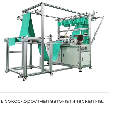
Высокоскоростная автоматическая машина для продольной строчки микрофибрового полотенца, автоматическая машина для шитья полотенец по длине