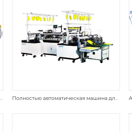
овая машина для резки ткани CSMTK с вертикальными и горизонтальными лезвиями для эффективной резки ткани
Полностью автоматическая машина для поперечной подшивки сверхтонкого волокна для производства микрофибровых полотенец с применением технологии PLC