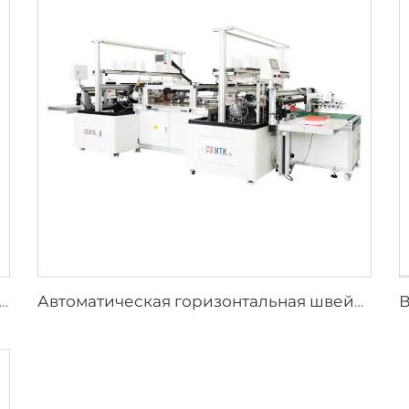
ская машина для сбора и укладки полотенец для автоматической производственной линии шитья полотенец
Автоматическая горизонтальная швейная машина для полотенец, машина для вязки трикотажных полотенец по основе и утку, полностью автоматическая швейная машина для микрофибры