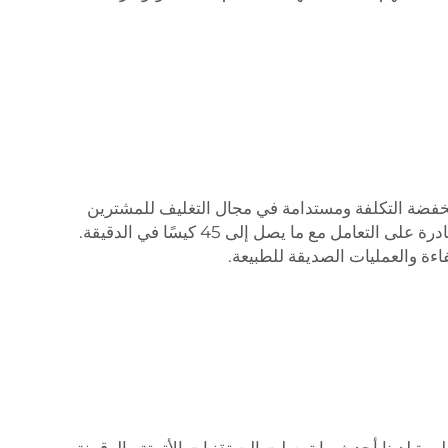
ت مضى. في CSMTK، نحن ملتزمون بتقديم خيارات منخفضة التكلفة ومستدامة في مجال التغليف للمشترين
بالجملة. تم تصميم آلات تعبئة الأكياس لدينا لتوفير الطاقة والحد من البصمة الكربونية الخاصة بك، وفي الوقت نفسه تكون قادرة على التعامل مع ما يصل إلى 45 كيسًا في الدقيقة.