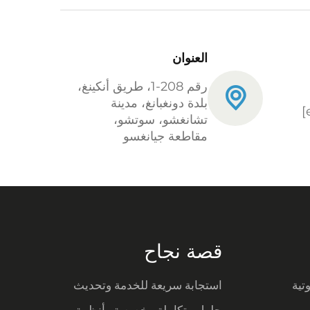
العنوان
رقم 208-1، طريق أنكينغ،
بلدة دونغبانغ، مدينة
تشانغشو، سوتشو،
مقاطعة جيانغسو
قصة نجاح
تية
استجابة سريعة للخدمة وتحديث
المعدات لتلبية المتطلبات الجديدة