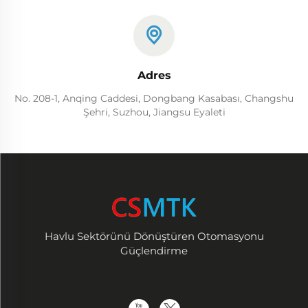
Adres
No. 208-1, Anqing Caddesi, Dongbang Kasabası, Changshu
Şehri, Suzhou, Jiangsu Eyaleti
Havlu Sektörünü Dönüştüren Otomasyonu
Güçlendirme