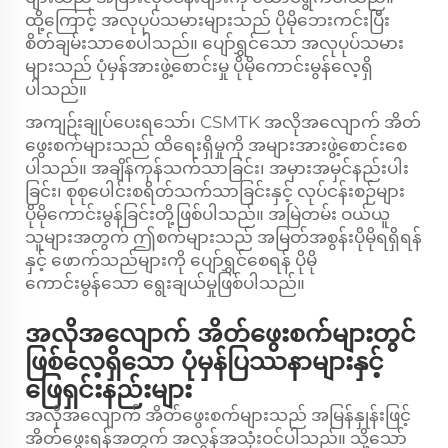
ထို့ကြောင့် အလုပုပ်သမားများသည် ပိုမိုဘေးကင်းပြီး
စိတ်ချမ်းသာစေပါသည်။ ပျော်ရွှင်သော အလုပုပ်သမား
များသည် ပုံမှန်အားဖွဲ့စောင်းမှု ပိုမိုကောင်းမွန်လေ့ရှိ
ပါသည်။
အကျဉ်းချုပ်ပေးရသော်၊ CSMTK အလိုအလျောက် အိတ်
ဖွေးစက်များသည် ထိရေးရှိမှုကို အများအားဖွဲ့စောင်းစေ
ပါသည်။ အချိန်ကုန်သက်သာခြင်း၊ အမှားအမှင်နည်းပါး
ခြင်း၊ စုစုပေါင်းစရိတ်သက်သာခြင်းနှင့် လုပ်ငန်းစဉ်များ
ပိုမိုကောင်းမွန်ခြင်းတို့ဖြစ်ပါသည်။ အမြဲတမ်း ဝယ်ယူ
သူများအတွက် ဤစက်များသည် အမြတ်အစွန်းပိုမိုရရှိရန်
နှင့် ဖောက်သည်များကို ပျော်ရွှင်စေရန် ပိုမို
ကောင်းမွန်သော ရွေးချယ်မှုဖြစ်ပါသည်။
အလိုအလျောက် အိတ်ဖွေးစက်များတွင်
ဖြစ်လေ့ရှိသော ပုံမှန်ပြဿနာများနှင့်
ဖြေရှင်းနည်းများ
အလိုအလျောက် အိတ်ဖွေးစက်များသည် အမြန်နှုန်းဖြင့်
အိတ်ဖွေးရန်အတွက် အလွန်အသုံးဝင်ပါသည်။ သို့သော်