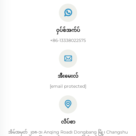
ဝှပ်စ်အက်ပ်
+86-13338022575
အီးမေးလ်
[email protected]
လိပ်စာ
အိမ်အမှတ် ၂၀၈-၁၊ Anqing Road၊ Dongbang မြို့၊ Changshu