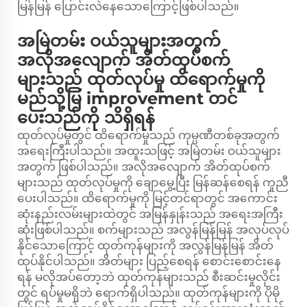
မြန်မြန် ပြောင်းလဲနေသောကြောင့်ဖြစ်ပါသည်။
အမြဲတမ်း ဝယ်သူများအတွက်
အလိုအလျောက် အိတ်ထုပ်စက်
များသည် ထုတ်လုပ်မှု ထိရောက်မှုကို
မည်သို့မြ improvement တင်
ပေးသည်ကို သိရှိရန်
ထုတ်လုပ်မှုတွင် ထိရောက်မှုသည် ကုမ္ပဏီတစ်ခုအတွက်
အရေးကြီးပါသည်။ အထူးသဖြင့် အမြဲတမ်း ဝယ်သူများ
အတွက် ဖြစ်ပါသည်။ အလိုအလျောက် အိတ်ထုပ်စက်
များသည် ထုတ်လုပ်မှုကို ချောမွေ့ပြီး မြန်ဆန်စေရန် ကူညီ
ပေးပါသည်။ ထိရောက်မှုကို မြင့်တင်ရာတွင် အကောင်း
ဆုံးနည်းလမ်းများထဲတွင် အမြန်နှုန်းသည် အရေးအကြီး
ဆုံးဖြစ်ပါသည်။ စက်များသည် အလွန်မြန်မြန် အလုပ်လုပ်
နိုင်သောကြောင့် ထုတ်ကုန်များကို အလွန်မြန်မြန် အိတ်
ထုပ်နိုင်ပါသည်။ အိတ်များ ပြည့်စေရန် စောင်းစောင်းနေ
ရန် မလိုအပ်တော့ဘဲ ထုတ်ကုန်များသည် စီးဆင်းမှုလိုင်း
တွင် ရပ်မှုမရှိဘဲ ရောက်ရှိပါသည်။ ထုတ်ကုန်များကို ပိုမို