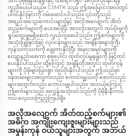
အား ပိုမိုမြန်ဆန်စွာနှင့် ထိရောက်စွာ အလုပ်လုပ်နိုင်ရန်
ကူညီပေးပါသည်။ CSMTK သည် ဤအပြောင်းအလဲတွင်
ပါဝင်နိုင်ခြင်းကို ဝမ်းမောင်းပါသည်။ ၎င်းတို့သည်
အရည်အသွေးကောင်းများဖြင့် အလိုအလျောက် အိတ်
ထည့်စက်များကို ပေးအပ်ပြီး အားလုံးအတွက် ထုပ်ပိုးမှုကို
ရှုပ်ထွေးမှုမရှိစေဘဲ လွယ်ကူစေပါသည်။ ဤစက်များကို
အသုံးပြုခြင်းဖြင့် လုပ်ငန်းများသည် အချိန်အများကြီး
ကုန်သက်သက်ကို ချွေတာနိုင်ပြီး အမှားအမှင်များကို
လျော့နည်းစေကာ စုစုပေါင်း ထုတ်လုပ်မှုနှုန်းကို မြင့်တင်
ပေးနိုင်ပါသည်။ ထို့ကြောင့် အချိန်တိုအတွင်း ထုတ်ကုန်
များကို ပိုမိုများပြားစွာ ထုပ်ပိုးနိုင်ပါသည်။ ဤသည်မှာ
ဝန်ထမ်းများအတွက်လည်း ကောင်းမျှသလို ဖောက်သည်
များအတွက်လည်း ကောင်းမျှပါသည်။ အဘယ့်ကြောင့်
ဤစက်များသည် အလွန်အသုံးဝင်သည်ကို ပိုမိုနီးနီးကပ်
ကပ် လေ့လာကြည့်ကြပါစို့။
အလိုအလျောက် အိတ်ထည့်စက်များ၏
အဓိက အကျိုးကျေးဇူးများများသည်
အမုန်းကုန် ဝယ်သူများအတွက် အဘယ်