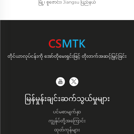
မြို့၊ စူဇောင်း၊ Jiangsu ပြည်နယ်
တိုင်ယာလုပ်ငန်းကို အော်တိုမေးရှင်းဖြင့် တိုးတက်အဆင့်မြှင့်ခြင်း
မြန်မှုန်းချင်းဆက်သွယ်မှုများ
ပင်မစာမျက်နှာ
ကျွန်ုပ်တို့အကြောင်း
ထုတ်ကုန်များ