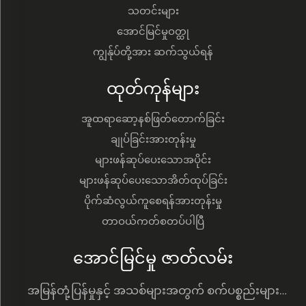
သတင်းများ
အောင်မြင်မှုဝတ္ထု
ကျွန်ုပ်တို့အား ဆက်သွယ်ရန်
ထုတ်ကုန်များ
အူထရာဆော့နစ်ဖြတ်တောက်ခြင်း
ချုပ်ခြင်းအားတုန်းမှု
များဖန်ဆုပ်ပေးသောအပိုင်း
များဖန်ဆုပ်ပေးသောအိတ်ထုပ်ခြင်း
ပိုက်ဆံလွယ်ကူစေရန်အားတုန်းမှု
တာဝယ်ကတ်စတပ်ပါပြီ
အောင်မြင်မှု ဇာတ်လမ်း
အမြန်တုံ့ပြန်မှုနှင့် အသစ်များအတွက် စက်ပစ္စည်းများ