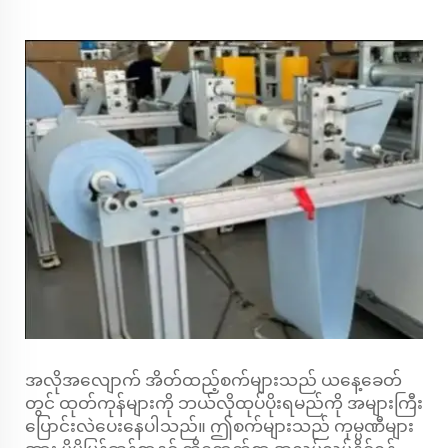
အလိုအလျောက် အိတ်ထည့်စက်များသည် ယနေ့ခေတ်
တွင် ထုတ်ကုန်များကို ဘယ်လိုထုပ်ပိုးရမည်ကို အများကြီး
ပြောင်းလဲပေးနေပါသည်။ ဤစက်များသည် ကုမ္ပဏီများ