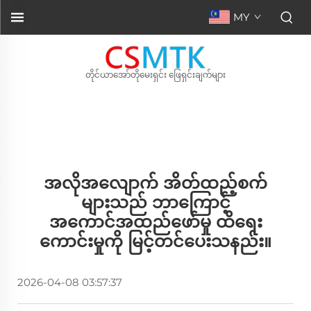
MY
တိုင်ယာအော်တိုမေးရှင်း ဖြေရှင်းချက်များ
အလိုအလျောက် အိတ်ထည့်စက်
များသည် ဘာကြောင့်
အကောင်အထည်ဖော်မှု ထိရေး
ကောင်းမှုကို မြင့်တင်ပေးသနည်း။
2026-04-08 03:57:37