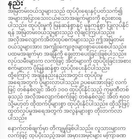
နည်း
အမြဲတမ်းဝယ်သူများသည် ထုပ်ပိုးရေးနှင့်ပတ်သက်၍
အများအပြားသေးငယ်သောအချက်များကို စဉ်းစားရ
ပါသည်။ ထုပ်ပိုးမှုကို မြန်ဆန်စွာနှင့် မှန်ကန်စွာ ပြုလုပ်နိုင်
ရန် အမြဲတမ်းဝယ်သူများသည် လိုချင်ကြပါသည်။
အလိုအလျောက်အိတ်ထုပ်စက်များသည် ဤအမြဲတမ်း
ဝယ်သူများအား အကျိုးကျေးဇူးများစွာပေးစေပါသည်။
ပထမအချက်မှာ အချိန်ကို ချွေတာပေးခြင်းဖြစ်ပါသည်။
လုပ်သမီးများက လက်ဖြင့် အိတ်များကို ထုပ်ပိုးခြင်းအစား
စက်များက ပိုမြန်ဆန်စွာ ထုပ်ပိုးပေးနိုင်ပါသည်။
ထို့ကြောင့် အချိန်နည်းနည်းအတွင်း ထုပ်ပိုးမှု
အရေအတွက် ပိုများလာပါသည်။ ဥပမေးအားဖြင့် လက်
ဖြင့် တစ်နှစ်လျှင် အိတ် ၁၀၀ ထုပ်ပိုးနိုင်သည့် ကုမ္ပဏီတစ်
ခုသည် အလိုအလျောက်စက်ဖြင့် တစ်နှစ်လျှင် အိတ် ၅၀၀
သို့မဟုတ် ထိုထက်ပိုများစွာ ထုပ်ပိုးနိုင်ပါသည်။ ထိုသို့ဖြင့်
ထုတ်လုပ်မှုအရေအတွက် အလွန်များစွာ တိုးတက်လာ
ပါသည်။
နောက်တစ်ချက်မှာ တိကျမှုဖြစ်ပါသည်။ လူသားများက
လက်ဖြင့် ထုပ်ပိုးသည့်အခါ အမှားအမှင်များ မကြာခဏ