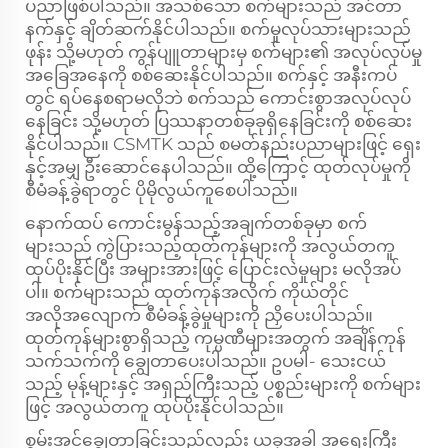
ပညာဖြစ်ပါသည်။ အသစ်သော စက်များသည် အင်တာ
နက်နှင့် ချိတ်ဆက်နိုင်ပါသည်။ စက်မှုလုပ်သားများသည်
ဖုန်း သို့မဟုတ် ကွန်ပျူတာများမှ စက်များ၏ အလုပ်လုပ်မှု
အခြေအနေကို စစ်ဆေးနိုင်ပါသည်။ စက်နှင့် အနီးကပ်
တွင် ရပ်နေစရာမလိုဘဲ စက်သည် ကောင်းစွာအလုပ်လုပ်
နေခြင်း သို့မဟုတ် ပြဿနာတစ်ခုခုရှိနေခြင်းကို စစ်ဆေး
နိုင်ပါသည်။ CSMTK သည် စမတ်နည်းပညာများဖြင့် ရှေး
နှင့်အမျှ ဦးဆောင်နေပါသည်။ ထို့ကြောင့် ထုတ်လုပ်မှုကို
စီမံခန့်ခွဲရာတွင် ပိုမိုလွယ်ကူစေပါသည်။
နောက်ထပ် ကောင်းမွန်သည့်အချက်တစ်ခုမှာ စက်
များသည် ကွဲပြားသည့်ထုတ်ကုန်များကို အလွယ်တကူ
ထုပ်ပိုးနိုင်ပြီး အများအားဖြင့် ပြောင်းလဲမှုများ မလိုအပ်
ပါ။ စက်များသည် ထုတ်ကုန်အလိုက် ကိုယ်တိုင်
အလိုအလျောက် စီမံခန့်ခွဲမှုများကို ညှိပေးပါသည်။
ထုတ်ကုန်များစွာရှိသည့် ကုမ္ပဏီများအတွက် အချိန်ကုန်
သက်သက်ကို ချွေတာပေးပါသည်။ ဥပမါ- သေးငယ်
သည့် မုန့်များနှင့် အရှည်ကြီးသည့် ပစ္စည်းများကို စက်များ
ဖြင့် အလွယ်တကူ ထုပ်ပိုးနိုင်ပါသည်။
စွမ်းအင်ချွေတာခြင်းသည်လည်း ယခုအခါ အရေးကြီး