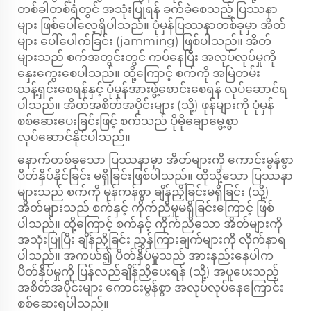
တစ်ခါတစ်ရံတွင် အသုံးပြုရန် ခက်ခဲစေသည့် ပြဿနာ
များ ဖြစ်ပေါ်လေ့ရှိပါသည်။ ပုံမှန်ပြဿနာတစ်ခုမှာ အိတ်
များ ပေါ်ပေါက်ခြင်း (jamming) ဖြစ်ပါသည်။ အိတ်
များသည် စက်အတွင်းတွင် ကပ်နေပြီး အလုပ်လုပ်မှုကို
နှေးကွေးစေပါသည်။ ထို့ကြောင့် စက်ကို အမြဲတမ်း
သန့်ရှင်းစေရန်နှင့် ပုံမှန်အားဖွဲ့စောင်းစေရန် လုပ်ဆောင်ရ
ပါသည်။ အိတ်အစိတ်အပိုင်းများ (သို့) ဖုန်များကို ပုံမှန်
စစ်ဆေးပေးခြင်းဖြင့် စက်သည် ပိုမိုချောမွေ့စွာ
လုပ်ဆောင်နိုင်ပါသည်။
နောက်တစ်ခုသော ပြဿနာမှာ အိတ်များကို ကောင်းမွန်စွာ
ပိတ်နှိပ်နိုင်ခြင်း မရှိခြင်းဖြစ်ပါသည်။ ထိုသို့သော ပြဿနာ
များသည် စက်ကို မှန်ကန်စွာ ချိန်ညှိခြင်းမရှိခြင်း (သို့)
အိတ်များသည် စက်နှင့် ကိုက်ညီမှုမရှိခြင်းကြောင့် ဖြစ်
ပါသည်။ ထို့ကြောင့် စက်နှင့် ကိုက်ညီသော အိတ်များကို
အသုံးပြုပြီး ချိန်ညှိခြင်း ညွှန်ကြားချက်များကို လိုက်နာရ
ပါသည်။ အကယ်၍ ပိတ်နှိပ်မှုသည် အားနည်းနေပါက
ပိတ်နှိပ်မှုကို ပြန်လည်ချိန်ညှိပေးရန် (သို့) အပူပေးသည့်
အစိတ်အပိုင်းများ ကောင်းမွန်စွာ အလုပ်လုပ်နေကြောင်း
စစ်ဆေးရပါသည်။