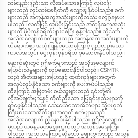
သမ်းနည်းနည်းသာ လိုအပ်သောကြောင့် လုပ်ငန်း
များသည် လုပ်သမ်းစရိတ်ကို လျှော့ချနိုင်ပါသည်။ စက်
များသည် အကုန်အကူအသုံးများကိုလည်း လျှော့ချပေး
ပါသည်။ လက်ဖြင့် ထုပ်ပိုးခြင်းသည် အကုန်အကူအသုံး
များကို ပိုမိုကုန်စရိတ်များစေပြီး စွန့်ပါသည်။ သို့သော်
အလိုအလျောက်စက်များသည် အကုန်အကူအသုံးများကို
ထိရောက်စွာ အသုံးပြုနိုင်သောကြောင့် ရှည်လျားသော
ကာလအတွင်း ငွေကုန်ကုန်စရိတ် စုဆောင်းနိုင်ပါသည်။
နောက်ဆုံးတွင် ဤစက်များသည် အလိုအလျောက်
ပြောင်းလဲမှုများကို လုပ်ဆောင်နိုင်ပါသည်။ CSMTK
သည် အိတ်အများအပြားနှင့် ထုတ်ကုန်များအတွက်
အလုပ်လုပ်နိုင်သော စက်များကို ပေးအပ်ပါသည်။
ထို့ကြောင့် အမြဲတမ်း ဝယ်သူများသည် ၎င်းတို့၏
လိုအပ်ချက်များနှင့် ကိုက်ညီသော ဖြေရှင်းနည်းများကို
ရှာဖွေနိုင်ပါသည်။ သေးငယ်သောအိတ်များ သို့မဟုတ်
ကြီးမားသောအိတ်များအတွက် စက်များသည်
အလိုအလျောက် ညှိနောင်းနိုင်ပါသည်။ ဤလုံ့လျှောက်
မှုသည် ယနေ့ခေတ်ဈေးကွက်တွင် အလွန်အရေးကြီး
ပါသည်။ အဘယ်ကြောင့်ဆိုသော် ဈေးကွက်သည် အလွန်