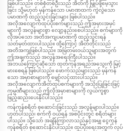
ဖြစ်ပါသည်။ တစ်စုံတစ်ဦးသည် အိတ်ကို မြှုပ်ဖို့မေ့သွား
ခြင်း သို့မဟုတ် မှန်ကန်သော ပမာဏထက် ကွဲလွဲသော
ပမာဏကို ထည့်သွင်းခြင်းများ ဖြစ်ပါသည်။
အလိုအလျောက်ထုပ်ပိုးစက်များသည် ဤအမှားအမှင်
များကို အလွန်များစွာ လျော့နည်းစေပါသည်။ စက်များကို
လိုအပ်သော အတိအကျပမာဏကို ထည့်သွင်းရန်
သတ်မှတ်ထားပါသည်။ ထို့ကြောင့် အိတ်တိုင်းသည်
အတိအကျဖြစ်ပါသည်။ အမြဲတမ်းဝယ်သူများအတွက်
ဤအချက်သည် အလွန်အရေးကြီးပါသည်။
အဘယ်ကြောင့်ဆိုသော် ထုတ်ကုန်အရည်အသွေးကို မြင့်
မားစေရန် ဖြစ်ပါသည်။ ဖောက်သည်များသည် မှန်ကန်
သော အမှာစာများကို မျှော်လင့်ထားပါသည်။
အလိုအလျောက်အိတ်ထုပ်စက်များကို အသုံးပြုခြင်းဖြင့်
ကုမ္ပဏီများသည် ဤလိုအမှာစာများကို လွယ်ကူစွာ
ဖြည့်ဆည်းပေးနိုင်ပါသည်။
ကန်ကုန်စရိတ် စုဆောင်းခြင်းသည် အလွန်များပါသည်။
ဟုတ်ပါသည်၊ စက်ကို ဝယ်ရန် အစပိုင်းတွင် စရိတ်များ
ပါသည်။ သို့သော် အချိန်ကြာလာသည်နှင့်အမျှ ငွေကုန်
ကုန်စရိတ် စုဆောင်းနိုင်ပါသည်။ ထုပ်ပိုးရေးအတွက် လုပ်