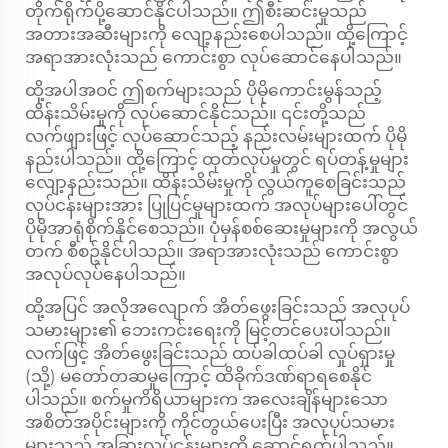
တိုက်ရိုက်ပို့ဆောင်နိုင်ပါသည်။ ဤစီးဆင်းမှုသည်
အတားအဆီးများကို လျော့နည်းစေပါသည်။ ထို့ကြောင့်
အရာအားလုံးသည် ကောင်းစွာ လုပ်ဆောင်နေပါသည်။
ထို့အပါအဝင် ဤစက်များသည် ပိုမိုကောင်းမွန်သည့်
ထိန်းသိမ်းမှုကို လုပ်ဆောင်နိုင်သည်။ ၎င်းတို့သည်
လက်ဖျားဖြင့် လုပ်ဆောင်သည့် နည်းလမ်းများထက် ပိုမို
နည်းပါသည်။ ထို့ကြောင့် ထုတ်လုပ်မှုတွင် ရပ်တန့်မှုများ
လျော့နည်းသည်။ ထိန်းသိမ်းမှုကို လွယ်ကူစေခြင်းသည်
လုပ်ငန်းများအား ပြုပြင်မှုများထက် အလုပ်များပေါ်တွင်
ပိုမိုအာရုံစိုက်နိုင်စေသည်။ ပုံမှန်စစ်ဆေးမှုများကို အလွယ်
တက် စီစဥ်နိုင်ပါသည်။ အရာအားလုံးသည် ကောင်းစွာ
အလုပ်လုပ်နေပါသည်။
ထို့အပြင် အလိုအလျောက် အိတ်ဖွေးခြင်းသည် အလုပုပ်
သမားများ၏ ဘေးကင်းရေးကို မြင့်တင်ပေးပါသည်။
လက်ဖြင့် အိတ်ဖွေးခြင်းသည် ထပ်ခါထပ်ခါ လှုပ်ရှားမှု
(သို့) မတော်တဆမှုကြောင့် ထိခိုက်ဒဏ်ရာရစေနိုင်
ပါသည်။ စက်မှုကိရိယာများက အလေးချိန်များသော
အစိတ်အပိုင်းများကို ကိုင်တွယ်ပေးပြီး အလုပုပ်သမား
များသည် အခြားလုပ်ငန်းများကို ဆောင်ရွက်ပါသည်။