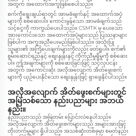
အတွက် အထောက်အကူဖြစ်စေပါသည်။
စက်ကိုရွေးချယ်ရာတွင် အာမခံချက်နှင့် အထောက်အပံ့
များကို စစ်ဆေးပါ။ ကောင်းမွန်သော အာမခံချက်သည်
သင့်ငွေကို ကာကွယ်ပေးပါသည်။ CSMTK မှ ပေးသော
အားကောင်းသော အထောက်အပံ့များသည် ပြဿနာများ
ဖြစ်ပါက အကူအညီပေးမည်ဖြစ်ပါသည်။ အသုံးပြု
သူများ၏ အကြံပေးချက်များကိုလည်း ဖတ်ရှုပါ။ စက်၏
စွမ်းဆောင်ရည်နှင့် စျေးနှုန်းနှင့် ကိုက်ညီမှုရှိမှုကို စစ်ဆေး
ပါ။ ဤအချက်များကို စစ်ဆေးခြင်းဖြင့် သင့်လုပ်ငန်း
အတွက် အကောင်းဆုံး အလိုအလျောက် အိတ်ဖွေးစက်
များကို ယှဉ်ပေးနိုင်သော စျေးနှုန်းဖြင့် ရှာဖွေနိုင်ပါသည်။
အလိုအလျောက် အိတ်ဖွေးစက်များတွင်
အမြဲသစ်သော နည်းပညာများ အဘယ်
နည်း။
နည်းပညာသည် အမြဲတမ်း ပြောင်းလဲနေပါသည်။
အလိုအလျောက် အိတ်ဖွေးစက်များသည် အများအားဖြင့်
တိုးတက်မှုများ ရှိပါသည်။ အသစ်ဆုံးတစ်ခုမှာ စမတ်နည်း