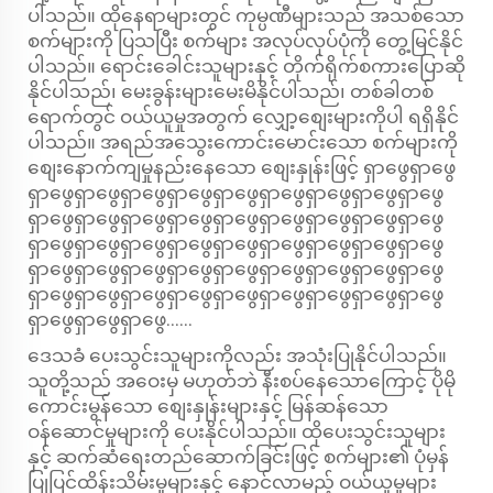
ပါသည်။ ထိုနေရာများတွင် ကုမ္ပဏီများသည် အသစ်သော
စက်များကို ပြသပြီး စက်များ အလုပ်လုပ်ပုံကို တွေ့မြင်နိုင်
ပါသည်။ ရောင်းခေါင်းသူများနှင့် တိုက်ရိုက်စကားပြောဆို
နိုင်ပါသည်၊ မေးခွန်းများမေးမိနိုင်ပါသည်၊ တစ်ခါတစ်
ရောက်တွင် ဝယ်ယူမှုအတွက် လျှော့စျေးများကိုပါ ရရှိနိုင်
ပါသည်။ အရည်အသွေးကောင်းမောင်းသော စက်များကို
စျေးနောက်ကျမှုနည်းနေသော စျေးနှုန်းဖြင့် ရှာဖွေရှာဖွေ
ရှာဖွေရှာဖွေရှာဖွေရှာဖွေရှာဖွေရှာဖွေရှာဖွေရှာဖွေရှာဖွေ
ရှာဖွေရှာဖွေရှာဖွေရှာဖွေရှာဖွေရှာဖွေရှာဖွေရှာဖွေရှာဖွေ
ရှာဖွေရှာဖွေရှာဖွေရှာဖွေရှာဖွေရှာဖွေရှာဖွေရှာဖွေရှာဖွေ
ရှာဖွေရှာဖွေရှာဖွေရှာဖွေရှာဖွေရှာဖွေရှာဖွေရှာဖွေရှာဖွေ
ရှာဖွေရှာဖွေရှာဖွေရှာဖွေရှာဖွေရှာဖွေရှာဖွေရှာဖွေရှာဖွေ
ရှာဖွေရှာဖွေရှာဖွေ......
ဒေသခံ ပေးသွင်းသူများကိုလည်း အသုံးပြုနိုင်ပါသည်။
သူတို့သည် အဝေးမှ မဟုတ်ဘဲ နီးစပ်နေသောကြောင့် ပိုမို
ကောင်းမွန်သော စျေးနှုန်းများနှင့် မြန်ဆန်သော
ဝန်ဆောင်မှုများကို ပေးနိုင်ပါသည်။ ထိုပေးသွင်းသူများ
နှင့် ဆက်ဆံရေးတည်ဆောက်ခြင်းဖြင့် စက်များ၏ ပုံမှန်
ပြုပြင်ထိန်းသိမ်းမှုများနှင့် နောင်လာမည့် ဝယ်ယူမှုများ