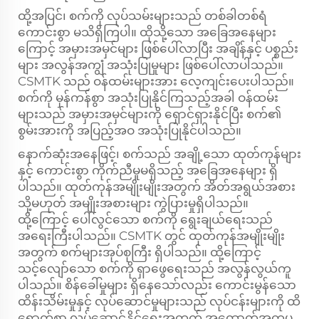
ထို့အပြင်၊ စက်ကို လုပ်သမ်းများသည် တစ်ခါတစ်ရံ
ကောင်းစွာ မသိရှိကြပါ။ ထိုသို့သော အခြေအနေများ
ကြောင့် အမှားအမှင်များ ဖြစ်ပေါ်လာပြီး အချိန်နှင့် ပစ္စည်း
များ အလွန်အကျွံ အသုံးပြုမှုများ ဖြစ်ပေါ်လာပါသည်။
CSMTK သည် ဝန်ထမ်းများအား လေ့ကျင်းပေးပါသည်။
စက်ကို မှန်ကန်စွာ အသုံးပြုနိုင်ကြသည့်အခါ ဝန်ထမ်း
များသည် အမှားအမှင်များကို ရှောင်ရှားနိုင်ပြီး စက်၏
စွမ်းအားကို အပြည့်အဝ အသုံးပြုနိုင်ပါသည်။
နောက်ဆုံးအနေဖြင့်၊ စက်သည် အချို့သော ထုတ်ကုန်များ
နှင့် ကောင်းစွာ ကိုက်ညီမှုမရှိသည့် အခြေအနေများ ရှိ
ပါသည်။ ထုတ်ကုန်အမျိုးမျိုးအတွက် အိတ်အရွယ်အစား
သို့မဟုတ် အမျိုးအစားများ ကွဲပြားမှုရှိပါသည်။
ထို့ကြောင့် ပေါ်လွင်သော စက်ကို ရွေးချယ်ရေးသည်
အရေးကြီးပါသည်။ CSMTK တွင် ထုတ်ကုန်အမျိုးမျိုး
အတွက် စက်များအုပ်စုကြီး ရှိပါသည်။ ထို့ကြောင့်
သင့်လျော်သော စက်ကို ရှာဖွေရေးသည် အလွန်လွယ်ကူ
ပါသည်။ စိန်ခေါ်မှုများ ရှိနေသော်လည်း ကောင်းမွန်သော
ထိန်းသိမ်းမှုနှင့် လုပ်ဆောင်မှုများသည် လုပ်ငန်းများကို ထိ
ရောက်စွာ လုပ်ဆောင်နိုင်ရေးအတွက် အထောက်အကူပု