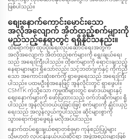
ဖြစ်ပါသည်။
စျေးနောက်ကောင်းမောင်းသော
အလိုအလျောက် အိတ်ထည့်စက်များကို
မည်သည့်နေရာတွင် ရရှိနိုင်သနည်း။
ထိရောက်စွာ ထုပ်ပိုးရေးလုပ်ဆောင်ရေးအတွက်
အလိုအလျောက် အိတ်ထည့်စက်များကို ရွေးချယ်ရေး
သည် အရေးကြီးပါသည်။ ထိုစက်များကို ရောင်းချသည့်
နေရာများများ ရှိသော်လည်း သင့်ဘတ်ဂျက်နှင့် ကိုက်ညီ
သော အကောင်းဆုံးစက်ကို ရှာဖွေရေးသည် အရေးကြီး
ပါသည်။ ပထမဦးစွဲအနေဖြင့် အွန်လိုင်းတွင် ရှာဖွေပါ။
CSMTK ကဲ့သို့သော ကုမ္ပဏီများတွင် မော်ဒယ်များနှင့်
စျေးနောက်များကို ဖော်ပြထားသည့် ဝက်ဘ်ဆိုက်များ ရှိ
ပါသည်။ အွန်လိုင်းဝယ်ယူခြင်းဖြင့် စက်များကို နှိုင်းယှဉ်
ရေးသည် အလွန်လွယ်ကူပါသည်။ ဆိုင်များစွာကို
သွားရောက်ရှာဖွေရန် မလိုအပ်ပါသည်။
နောက်ထပ်ရွေးချယ်စရာတစ်ခုမှာ ကုန်စည်ပြပွဲများ
သို့မဟုတ် လုပ်ငန်းနယ်ပယ်ဆိုင်ရာ အဖွဲ့အစည်းများဖြစ်