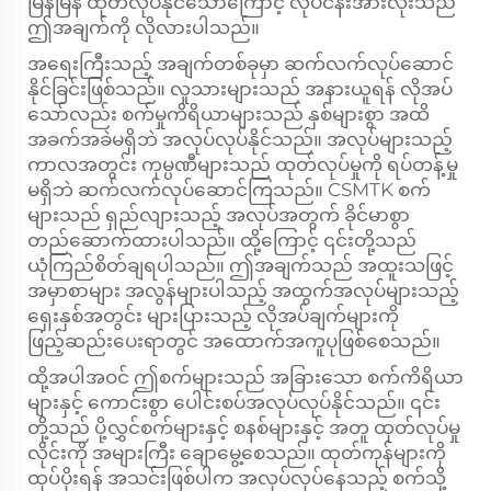
မြန်မြန် ထုတ်လုပ်နိုင်သောကြောင့် လုပ်ငန်းအားလုံးသည်
ဤအချက်ကို လိုလားပါသည်။
အရေးကြီးသည့် အချက်တစ်ခုမှာ ဆက်လက်လုပ်ဆောင်
နိုင်ခြင်းဖြစ်သည်။ လူသားများသည် အနားယူရန် လိုအပ်
သော်လည်း စက်မှုကိရိယာများသည် နှစ်များစွာ အထိ
အခက်အခဲမရှိဘဲ အလုပ်လုပ်နိုင်သည်။ အလုပ်များသည့်
ကာလအတွင်း ကုမ္ပဏီများသည် ထုတ်လုပ်မှုကို ရပ်တန့်မှု
မရှိဘဲ ဆက်လက်လုပ်ဆောင်ကြသည်။ CSMTK စက်
များသည် ရှည်လျားသည့် အလုပ်အတွက် ခိုင်မာစွာ
တည်ဆောက်ထားပါသည်။ ထို့ကြောင့် ၎င်းတို့သည်
ယုံကြည်စိတ်ချရပါသည်။ ဤအချက်သည် အထူးသဖြင့်
အမှာစာများ အလွန်များပါသည့် အထွက်အလုပ်များသည့်
ရှေးနှစ်အတွင်း များပြားသည့် လိုအပ်ချက်များကို
ဖြည့်ဆည်းပေးရာတွင် အထောက်အကူပုဖြစ်စေသည်။
ထို့အပါအဝင် ဤစက်များသည် အခြားသော စက်ကိရိယာ
များနှင့် ကောင်းစွာ ပေါင်းစပ်အလုပ်လုပ်နိုင်သည်။ ၎င်း
တို့သည် ပို့လွှင်စက်များနှင့် စနစ်များနှင့် အတူ ထုတ်လုပ်မှု
လိုင်းကို အများကြီး ချောမွေ့စေသည်။ ထုတ်ကုန်များကို
ထုပ်ပိုးရန် အသင်းဖြစ်ပါက အလုပ်လုပ်နေသည့် စက်သို့