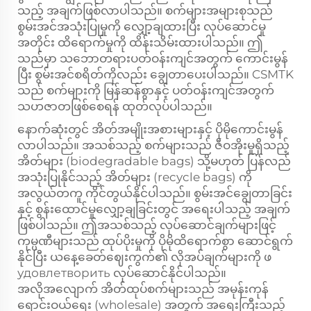
သည့် အချက်ဖြစ်လာပါသည်။ စက်များအများစုသည်
စွမ်းအင်အသုံးပြုမှုကို လျှော့ချထားပြီး လုပ်ဆောင်မှု
အတိုင်း ထိရောက်မှုကို ထိန်းသိမ်းထားပါသည်။ ဤ
သည်မှာ သဘောတရားပတ်ဝန်းကျင်အတွက် ကောင်းမွန်
ပြီး စွမ်းအင်စရိတ်ကိုလည်း ချွေတာပေးပါသည်။ CSMTK
သည် စက်များကို မြန်ဆန်စွာနှင့် ပတ်ဝန်းကျင်အတွက်
သဟဇာတဖြစ်စေရန် ထုတ်လုပ်ပါသည်။
နောက်ဆုံးတွင် အိတ်အမျိုးအစားများနှင့် ပိုမိုကောင်းမွန်
လာပါသည်။ အသစ်သည့် စက်များသည် ဇီဝအိုးမှုရှိသည့်
အိတ်များ (biodegradable bags) သို့မဟုတ် ပြန်လည်
အသုံးပြုနိုင်သည့် အိတ်များ (recycle bags) ကို
အလွယ်တကူ ကိုင်တွယ်နိုင်ပါသည်။ စွမ်းအင်ချွေတာခြင်း
နှင့် စွန်းထောင်မှုလျှော့ချခြင်းတွင် အရေးပါသည့် အချက်
ဖြစ်ပါသည်။ ဤအသစ်သည့် လုပ်ဆောင်ချက်များဖြင့်
ကုမ္ပဏီများသည် ထုပ်ပိုးမှုကို ပိုမိုထိရောက်စွာ ဆောင်ရွက်
နိုင်ပြီး ယနေ့ခေတ်ဈေးကွက်၏ လိုအပ်ချက်များကို ဖ
удовлетворить လုပ်ဆောင်နိုင်ပါသည်။
အလိုအလျောက် အိတ်ထုပ်စက်များသည် အမုန်းကုန်
ရောင်းဝယ်ရေး (wholesale) အတွက် အရေးကြီးသည့်