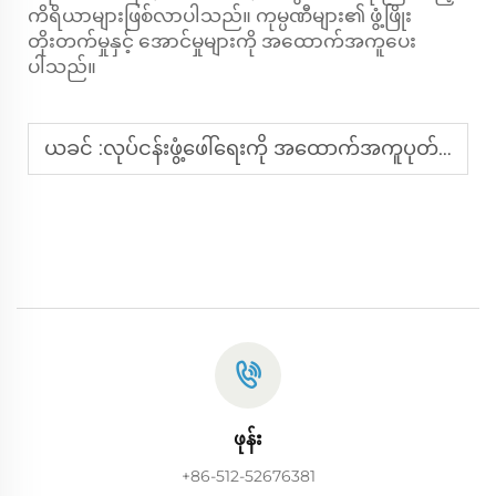
ကိရိယာများဖြစ်လာပါသည်။ ကုမ္ပဏီများ၏ ဖွံ့ဖြိုး
တိုးတက်မှုနှင့် အောင်မှုများကို အထောက်အကူပေး
ပါသည်။
ယခင် :
လုပ်ငန်းဖွံ့ဖေါ်ရေးကို အထောက်အကူပုတ်သည့် အဝတ်သုတ်စက်များ၏ အကြောင်းရင်း (၅) ခု
ဖုန်း
+86-512-52676381