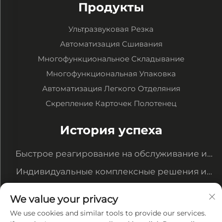
Продукты
Ультразвуковая Резка
Автоматизация Сшивания
Многофункциональное Складывание
Многофункциональная Упаковка
Автоматизация Легкого Отделяния
Скрепление Карточек Полотенец
История успеха
Быстрое реагирование на обслуживание и
модернизация оборудования для
Индивидуальные комплексные решения и
удовлетворения новых потребностей
система управления данными
Автоматизация производства подчеркивает
We value your privacy
наше преимущество в цене и обеспечивает
Интеллектуальное производство полного
We use cookies and similar tools to provide our services.
крупные заказы клиентов