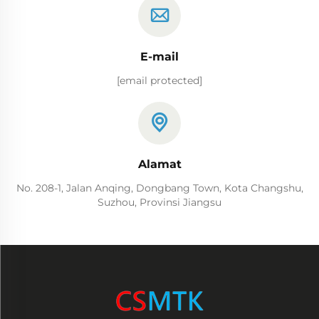
E-mail
[email protected]
Alamat
No. 208-1, Jalan Anqing, Dongbang Town, Kota Changshu,
Suzhou, Provinsi Jiangsu