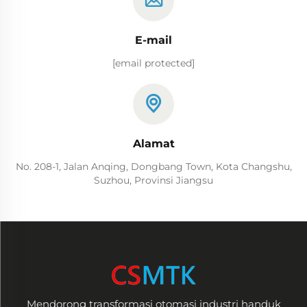
E-mail
[email protected]
Alamat
No. 208-1, Jalan Anqing, Dongbang Town, Kota Changshu,
Suzhou, Provinsi Jiangsu
Mendorong transformasi otomasi industri handuk