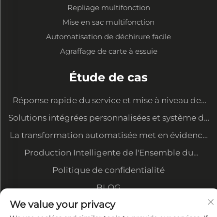
Repliage multifonction
Mise en sac multifonction
Automatisation de déchirure facile
Agraffage de carte à essuie
Étude de cas
Réponse rapide du service et mise à niveau des
équipements pour satisfaire les nouvelles
Solutions intégrées personnalisées et système de
demandes
gestion des données
La transformation automatisée met en évidence
notre avantage en matière de coûts et sécurise
Production Intelligente de l'Ensemble du
les commandes des grands clients
Processus — Atelier Organisé et Soigné avec une
Politique de confidentialité
Grande Consistance de Qualité
BLOG
We value your privacy