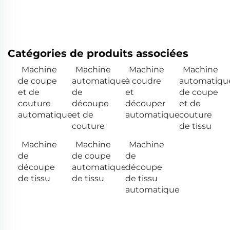
Catégories de produits associées
Machine
Machine
Machine
Machine
de coupe
automatique
à coudre
automatiqu
et de
de
et
de coupe
couture
découpe
découper
et de
automatique
et de
automatique
couture
couture
de tissu
Machine
Machine
Machine
de
de coupe
de
découpe
automatique
découpe
de tissu
de tissu
de tissu
automatique