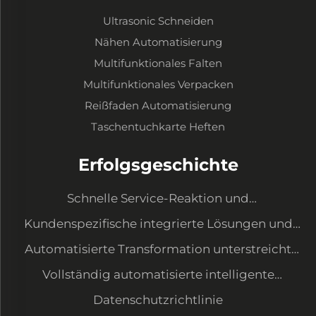
Ultrasonic Schneiden
Nähen Automatisierung
Multifunktionales Falten
Multifunktionales Verpacken
Reißfaden Automatisierung
Taschentuchkarte Heften
Erfolgsgeschichte
Schnelle Service-Reaktion und
Ausrüstungsaufwertung zur Erfüllung neuer
Kundenspezifische integrierte Lösungen und
Anforderungen
Datenmanagementsystem
Automatisierte Transformation unterstreicht
unser Kostenvorteil und sichert große
Vollständig automatisierte intelligente
Kundenaufträge
Produktion – Ordnungsgemäße Werkstatt mit
Datenschutzrichtlinie