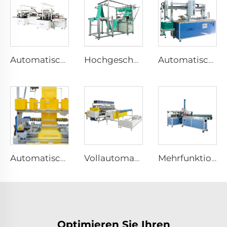
Automatische horizontale Nähtuchmaschine Maschine für gewirkte und gewebte Tücher Vollautomatische Mikrofasernähmaschine
Hochgeschwindigkeitsautomatik-Mikrofaser-Handtuch-Längsnähtmaschine, automatische Längsnähtmaschine für Handtücher
Automatische Überlock-Tuchmaschine Runde Tuchautomat Maschine für abgerundete Tücher
Automatische Langnähtmaschine für Handtücher, Langstichnähtmaschine, automatische Mikrofaser-Handtuchmaschine
Vollautomatischer Handtuchstoff-Ultraschallschneider, Mikrofasertuch-Schneidemaschine, Gewebevertikalschneidemaschine
Mehrfunktions-Automatische Verpackungsmaschine für Reinigung von Mikrofaser-Handtüchern, Automatische Handtuch-Verpackungsmaschine
Optimieren Sie Ihren