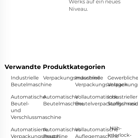
Werks auf ein neues
Niveau.
Verwandte Produktkategorien
Industrielle
Verpackungsmaschine
Industrielle
Gewerblich
Beutelmaschine
Verpackungsanlagen
Verpackung
Automatische
Automatische
Vollautomatische
Industrieller
Beutel-
Beutelmaschine
Beutelverpackungsmasc
Stoffschnei
und
Verschlussmaschine
Näh-
Automatisierte
Automatisches
Vollautomatische
Interlock-
Verpackungsmaschine
Beutel
Auflegemaschine