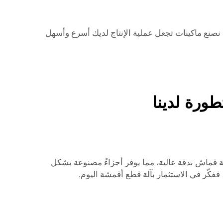
ب مواكبة أحدث التقنيات في مجال النسيج، ولكن ليس مع ماكينة قص الأقمشة الرائدة من CSMTK. نحن نصنع ماكينات تجعل عملية الإنتاج لديك أسرع وأسهل
طورة لدينا
خاصة عند التعامل مع الأقمشة. تضمن تقنية القطع المتقدمة من CSMTK قطع كل قطعة قماش بدقة عالية، مما يوفر أجزاءً مصنوعة بشكل
 ففكّر في الاستثمار بآلة قطع أقمشة اليوم.