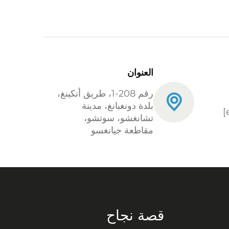
العنوان
رقم 208-1، طريق أنكينغ،
بلدة دونغبانغ، مدينة
تشانغشو، سوتشو،
مقاطعة جيانغسو
قصة نجاح