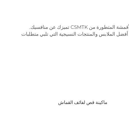
في السوق التنافسية اليوم، من الضروري أن تكون خطوة أمام المنافسة إذا أردت نجاح عملك في تصنيع النسيج. آلة قطع الأقمشة المتطورة من CSMTK تميزك عن منافسيك.
 أفضل الملابس والمنتجات النسيجية التي تلبي متطلبات
ماكينة قص لفائف القماش