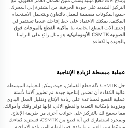
بإنتاج آلات قطع مبنية بشكل متين لضمان العمر الطويل، مع
التركيز الشديد على جودة الحرفية. من الشفرة إلى المحرك،
جميع المكونات مصممة للعمل بالتعاون ولتتحمل الاستخدام
المكثف. يمكنك الاعتماد على خط إنتاجك عندما تستثمر في
إحدى آلات القطع الخاصة بنا.
ماكينة القطع بالموجات فوق
الصوتية CSMTK الأوتوماتيكية
هو مثال رائع على التزامنا
بالجودة والكفاءة.
عملية مبسطة لزيادة الإنتاجية
حل CSMTK لآلة قطع القماش، حيث يمكن للعملية المبسطة
عالية الكفاءة أن تضمن إنتاجية جيدة. تم تطوير آلاتنا لأتمتة
عملية القطع لمساعدة على زيادة الإنتاج وتقليل العمل اليدوي.
ومزودة بإمكانية التغذية والقطع الآلي، فإنها توفر وقتك وأموالك،
مما يسمح لك بالتركيز على جوانب أخرى من طريقة الإنتاج.
وبمجرد استثمارك في آلة قطع من CSMTK، فستزيد كفاءتك
وتبسّط سير العمل، ما يؤدي في النهاية إلى زيادة الإنتاجية