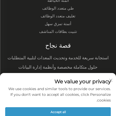
أتمتة الخياطة
طي متعدد الوظائف
تغليف متعدد الوظائف
أتمتة تمزق سهل
تثبيت بطاقات المناشف
قصة نجاح
استجابة سريعة للخدمة وتحديث المعدات لتلبية المتطلبات
الجديدة
حلول متكاملة مخصصة وأنظمة إدارة البيانات
تُظهر التحويلة الآلية ميزتنا في التكلفة وتحصل على طلبات
We value your privacy
كبيرة من العملاء
الإنتاج الذكي لتدفق العمل بالكامل ——-workshop منظم
We use cookies and similar tools to provide our services.
ومرتب مع جودة متسقة
If you don't want to accept all cookies, click Personalize
سياسة الخصوصية
cookies.
المدونة
Accept all