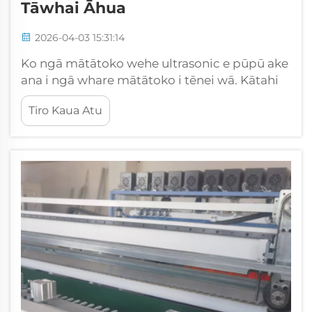
Tāwhai Āhua
2026-04-03 15:31:14
Ko ngā mātātoko wehe ultrasonic e pūpū ake
ana i ngā whare mātātoko i tēnei wā. Kātahi
ka whakamāhi i ngā rere kōrero o te wāhi pū,
Tiro Kaua Atu
kia wehe ai ngā mea pērā i te rākau, ngā
kākahu, ā, kia wehe ai hoki ngā kai. Ko tēnei
ara he tere, he mā, nō reira he nui ngā
kaiwhakamahi i tēnei. Ko ngā tohu pērā i
CSMTK...