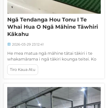
Ngā Tendanga Hou Tonu I Te
Whai Hua O Ngā Māhine Tāwhiri
Kākahu
2026-03-29 23:12:41
He mea matua ngā māhine tātai tākiri i te
whakamārama i ngā tākiri kounga teitei. Ko
ngā kamupani rānei pērā i a CSMTK e whai
Tiro Kaua Atu
ana i ngā huarahi hei whakamārama i ēnei
māhine. I tēnei wā, ko ngā tendanga he
whakamārama i ngā māhine kia pai ake te
whaiwhai. Nō reira, ka taea e ngā māhine te
whakamārama i ngā tākiri ...