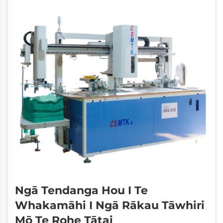
Ngā Tendanga Hou I Te
Whakamāhi I Ngā Rākau Tāwhiri
Mō Te Rohe Tātai