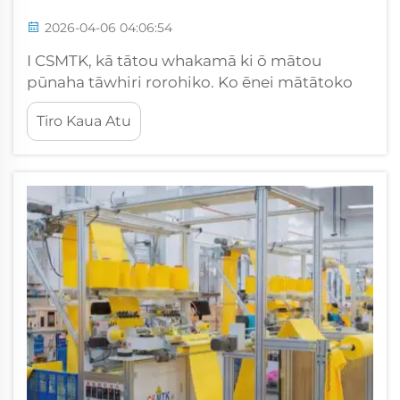
2026-04-06 04:06:54
I CSMTK, kā tātou whakamā ki ō mātou
pūnaha tāwhiri rorohiko. Ko ēnei mātātoko
he mea rere mai i te hāhi o ngā wāhanga o te
Tiro Kaua Atu
tāwhiri, ā, he pai ake ngā hua i te tāwhiri i ngā
mahi tāwhiri tawhiti. He nui ngā raru o ngā
pakihi i ngā ara tāwhiri tawhiti. Ko ngā
wāhanga tāwhiri tawhiti he iti te hāngā...