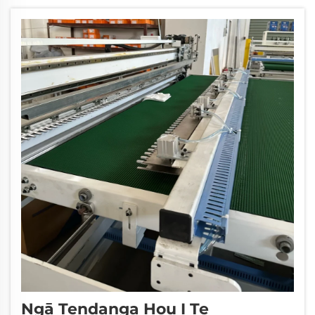
ngā papa, i ngā kōrero pūtaiao, ā, i āhua hoki
ngā kōrero pūtaiao mo ngā kai. Kāore i te rere
tonu i ngā wā...
Ngā Tendanga Hou I Te