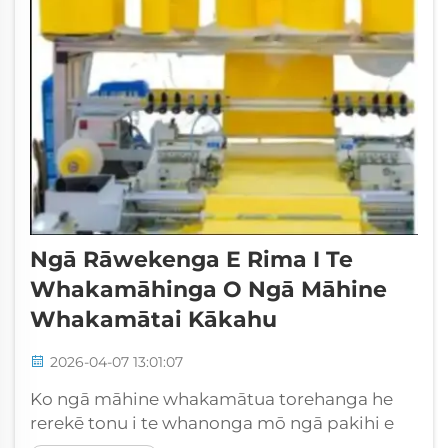
Ngā Rāwekenga E Rima I Te
Whakamāhinga O Ngā Māhine
Whakamātai Kākahu
2026-04-07 13:01:07
Ko ngā māhine whakamātua torehanga he
rerekē tonu i te whanonga mō ngā pakihi e
piripono ana kia rere ake. Ko ēnei māhine hei