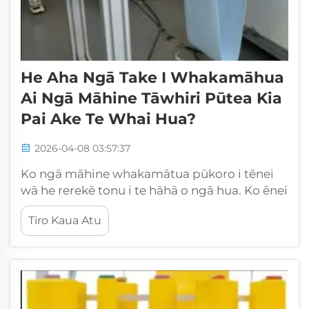
He Aha Ngā Take I Whakamāhua
Ai Ngā Māhine Tāwhiri Pūtea Kia
Pai Ake Te Whai Hua?
2026-04-08 03:57:37
Ko ngā māhine whakamātua pūkoro i tēnei
wā he rerekē tonu i te hāhā o ngā hua. Ko ēnei
taputapu hei āwhina i ngā kamupani kia
Tiro Kaua Atu
mahi ake i te wā, me te whai hua ake hoki. Ko
CSMTK he harikoa ki tēnei huringa, ā, ka
tāwhai i ngā māhine whakamātua pūkoro o
te whānanga pai, e ...