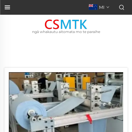
MI
ngā whakautu aitomata mo te paraihe