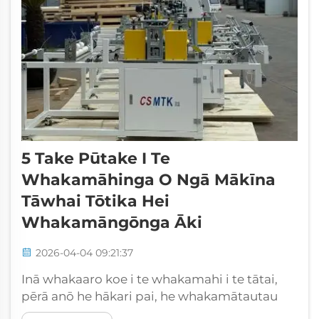
5 Take Pūtake I Te
Whakamāhinga O Ngā Mākīna
Tāwhai Tōtika Hei
Whakamāngōnga Āki
2026-04-04 09:21:37
Inā whakaaro koe i te whakamahi i te tātai,
pērā anō he hākari pai, he whakamātautau
anō, he hanga kākahu anō. Engari, māu e