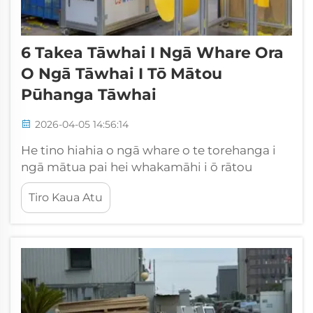
6 Takea Tāwhai I Ngā Whare Ora
O Ngā Tāwhai I Tō Mātou
Pūhanga Tāwhai
2026-04-05 14:56:14
He tino hiahia o ngā whare o te torehanga i
ngā mātua pai hei whakamāhi i ō rātou
torehanga. Ko tēnei tēnā o ngā wāhanga
Tiro Kaua Atu
matua ko te mātua whakauru. I CSMTK, e
mātua ana mātou i te take i tēnei ngā whare o
te torehanga e pāheke ana i ngā mātua
whakauru o mātou. Ko ēnei ngā ono take i
tēnei ngā mātua o mātou he ...