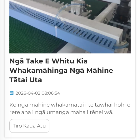
Ngā Take E Whitu Kia
Whakamāhinga Ngā Māhine
Tātai Uta
2026-04-02 08:06:54
Ko ngā māhine whakamātai i te tāwhai hōhi e
rere ana i ngā umanga maha i tēnei wā.
Kātahi nei ngā māhine e whakamāhi ana i
Tiro Kaua Atu
ngā kōrero pūtaiao o te tāwhai hōhi hei
whakamāhi i ngā mea rānei i te tāwhai hōhi, i