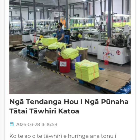
Ngā Tendanga Hou I Ngā Pūnaha
Tātai Tāwhiri Katoa
2026-03-28 16:16:58
Ko te ao o te tāwhiri e huringa ana tonu i