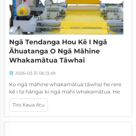
Ngā Tendanga Hou Kē I Ngā
Āhuatanga O Ngā Māhine
Whakamātua Tāwhai
2026-03-31 06:13:49
Ko ngā māhine whakamātua tāwhai he rere
kē i te hāngai ki ngā mahi whakamātua. He
nui ngā wā me ngā mahi e whakamātua ana,
Tiro Kaua Atu
nō reira ka taea e ngā hōtēl, ngā whare
hākinakina me ēnei āhua atu te whakamātua
i ngā tāwhai kia pai, kia tūpato hoki. Ko te
kamupani CSMT te mātua i ēnei māhine, me
t...