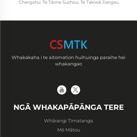
Changshu, Te Tāone Suzhou, Te Takiwā Jiangsu
Whakakaha i te aitomation huihuinga paraihe hei
whakangao
NGĀ WHAKAPĀPĀNGA TERE
Whārangi Tīmatanga
Mō Mātou