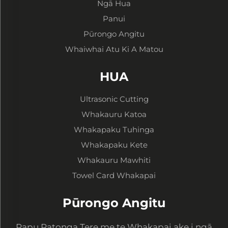
Ngā Hua
Panui
Pūrongo Angitu
Whaiwhai Atu Ki A Matou
HUA
Ultrasonic Cutting
Whakauru Katoa
Whakapaku Tuhinga
Whakapaku Kete
Whakauru Mawhiti
Towel Card Whakapai
Pūrongo Angitu
Rapu Ratonga Tere me te Whakapai ake i ngā