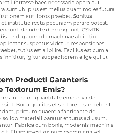
etii fortasse haec necessaria opera aut
a sunt ubi plus est melius quam moles futura
tutionem aut libros praebet.
Sonitus
et institutio recta pecuniam parare potest,
 vendunt, deinde te derelinquunt. CSMTK
o discendi quomodo machinae ab initio
supplicator suspectus videtur, responsiones
bet, tutius est alibi ire. Facilius est cum a
innititur, igitur suppeditorem elige qui ut
tem Producti Garanteris
e Textorum Emis?
ores in maiori quantitate emere, valde
 sint. Bona qualitas et sectores esse debent
candam, primum quaere a fabricante de
 solido materiali paratur et tutus ad usum.
antur. Fabrica cum bonis, modernis machinis
cit. Etiam investiga num exemplaria vel