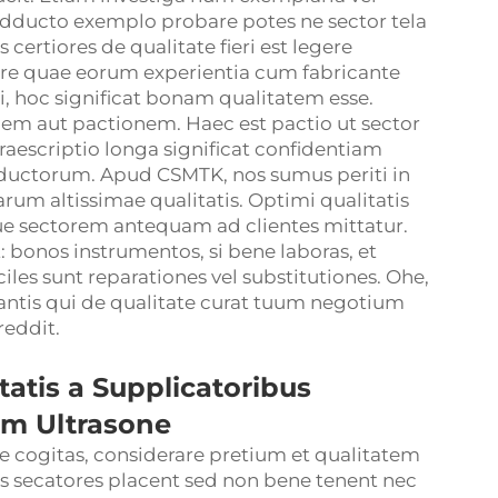
dducto exemplo probare potes ne sector tela
s certiores de qualitate fieri est legere
ere quae eorum experientia cum fabricante
ri, hoc significat bonam qualitatem esse.
nem aut pactionem. Haec est pactio ut sector
 Praescriptio longa significat confidentiam
oductorum. Apud CSMTK, nos sumus periti in
rum altissimae qualitatis. Optimi qualitatis
 sectorem antequam ad clientes mittatur.
bonos instrumentos, si bene laboras, et
les sunt reparationes vel substitutiones. Ohe,
cantis qui de qualitate curat tuum negotium
reddit.
atis a Supplicatoribus
um Ultrasone
e cogitas, considerare pretium et qualitatem
es secatores placent sed non bene tenent nec