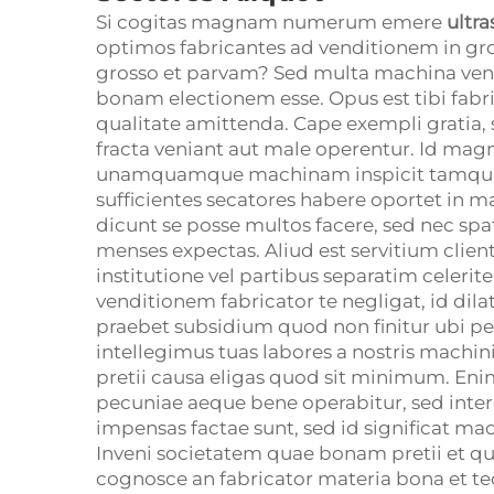
Si cogitas magnam numerum emere
ultra
optimos fabricantes ad venditionem in gro
grosso et parvam? Sed multa machina ven
bonam electionem esse. Opus est tibi fabr
qualitate amittenda. Cape exempli gratia,
fracta veniant aut male operentur. Id ma
unamquamque machinam inspicit tamquam
sufficientes secatores habere oportet in m
dicunt se posse multos facere, sed nec spa
menses expectas. Aliud est servitium client
institutione vel partibus separatim celerit
venditionem fabricator te negligat, id di
praebet subsidium quod non finitur ubi p
intellegimus tuas labores a nostris machini
pretii causa eligas quod sit minimum. E
pecuniae aeque bene operabitur, sed int
impensas factae sunt, sed id significat mac
Inveni societatem quae bonam pretii et qu
cognosce an fabricator materia bona et t