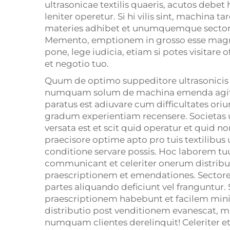
ultrasonicae textilis quaeris, acutos debet
leniter operetur. Si hi vilis sint, machina 
materies adhibet et unumquemque sectorem
Memento, emptionem in grosso esse magni 
pone, lege iudicia, etiam si potes visitare
et negotio tuo.
Quum de optimo suppeditore ultrasonicis pr
numquam solum de machina emenda agitur. 
paratus est adiuvare cum difficultates or
gradum experientiam recensere. Societas 
versata est et scit quid operatur et quid 
praecisore optime apto pro tuis textilibu
conditione servare possis. Hoc laborem t
communicant et celeriter onerum distributi
praescriptionem et emendationes. Sectores 
partes aliquando deficiunt vel franguntur
praescriptionem habebunt et facilem minis
distributio post venditionem evanescat, 
numquam clientes derelinquit! Celeriter 