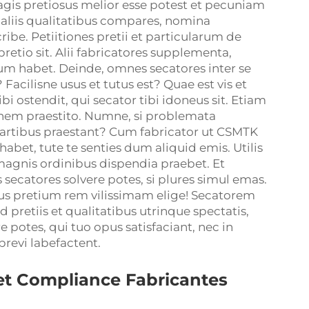
magis pretiosus melior esse potest et pecuniam
aliis qualitatibus compares, nomina
be. Petiitiones pretii et particularum de
retio sit. Alii fabricatores supplementa,
um habet. Deinde, omnes secatores inter se
 Facilisne usus et tutus est? Quae est vis et
 ostendit, qui secator tibi idoneus sit. Etiam
onem praestito. Numne, si problemata
partibus praestant? Cum fabricator ut CSMTK
abet, tute te senties dum aliquid emis. Utilis
magnis ordinibus dispendia praebet. Et
secatores solvere potes, si plures simul emas.
s pretium rem vilissimam elige! Secatorem
pretiis et qualitatibus utrinque spectatis,
e potes, qui tuo opus satisfaciant, nec in
revi labefactent.
s et Compliance Fabricantes