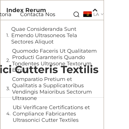
Index Rerum
toria
Contacta Nos
LA
Quae Consideranda Sunt
Emendo Ultrasoneos Tela
Sectores Aliquot
Quomodo Faceris Ut Qualitatem
Producti Garanteris Quando
Tondentes Ultrasone Textorum
 Cutteris Textilis
Emis?
Comparatio Pretium et
Qualitatis a Supplicatoribus
Vendingis Maioribus Sectorum
Ultrasone
Ubi Verificare Certifications et
Compliance Fabricantes
Ultrasonici Cutter Textiles