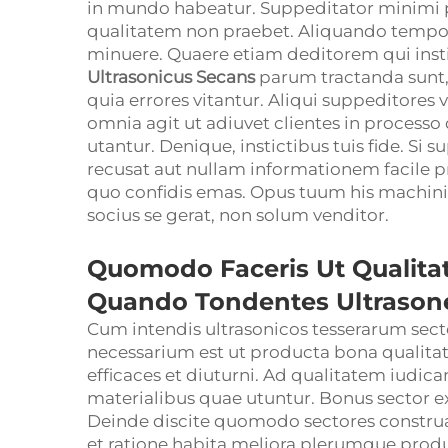
in mundo habeatur. Suppeditator minimi pr
qualitatem non praebet. Aliquando tempor
minuere. Quaere etiam deditorem qui insti
Ultrasonicus Secans
parum tractanda sunt, 
quia errores vitantur. Aliqui suppeditores
omnia agit ut adiuvet clientes in process
utantur. Denique, instictibus tuis fide. Si 
recusat aut nullam informationem facile prae
quo confidis emas. Opus tuum his machinis 
socius se gerat, non solum venditor.
Quomodo Faceris Ut Qualita
Quando Tondentes Ultrason
Cum intendis ultrasonicos tesserarum sect
necessarium est ut producta bona qualitate
efficaces et diuturni. Ad qualitatem iudi
materialibus quae utuntur. Bonus sector ex
Deinde discite quomodo sectores constru
et ratione habita meliora plerumque produ