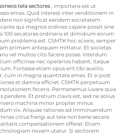
soneos tela sectores
, importans est ut
sso emas. Quid interest inter venditionem in
dere non significat eandem societatem
icante qui magnos ordines capere possit sine
 si 100 secatores ordineris et dimidium eorum
gnum problema est. CSMTK hoc sciens, semper
 primam antequam mittatur. Et societas
anu vel multos cito facere posse. Interdum
tium officinae nec operarios habent, itaque
ium. Fortasse etiam opus erit tibi auxilio,
er, cum in magna quantitate emas. Et si post
lationes et damna efficiet. CSMTK perpetuum
ersolutionem feceris. Permanemus iuvare quia
s pendere. Et pretium clavis est, sed ne solius
nimvero machina minor propter minus
erdum vix. Aliquae rationes ad imminuendum
hinas citius frangi aut tela non bene secare.
alitatis compensationem offerat. Etiam
echnologiam novam utatur. Si sectorem