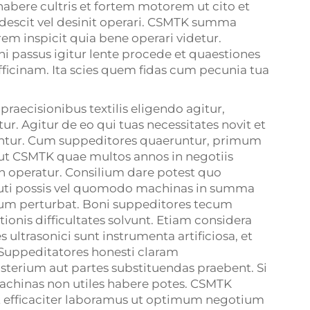
 habere cultris et fortem motorem ut cito et
tardescit vel desinit operari. CSMTK summa
 inspicit quia bene operari videtur.
passus igitur lente procede et quaestiones
 officinam. Ita scies quem fidas cum pecunia tua
aecisionibus textilis eligendo agitur,
Agitur de eo qui tuas necessitates novit et
iuntur. Cum suppeditores quaeruntur, primum
ut CSMTK quae multos annos in negotiis
non operatur. Consilium dare potest quo
s uti possis vel quomodo machinas in summa
uum perturbat. Boni suppeditores tecum
onis difficultates solvunt. Etiam considera
ultrasonici sunt instrumenta artificiosa, et
. Suppeditatores honesti claram
terium aut partes substituendas praebent. Si
machinas non utiles habere potes. CSMTK
et efficaciter laboramus ut optimum negotium