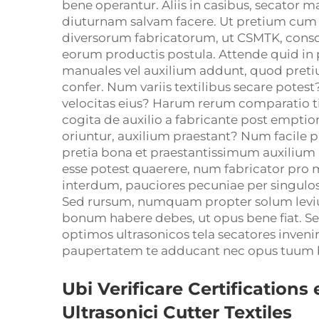
bene operantur. Aliis in casibus, secator 
diuturnam salvam facere. Ut pretium cum 
diversorum fabricatorum, ut CSMTK, conscri
eorum productis postula. Attende quid in p
manuales vel auxilium addunt, quod preti
confer. Num variis textilibus secare potest?
velocitas eius? Harum rerum comparatio tibi
cogita de auxilio a fabricante post empti
oriuntur, auxilium praestant? Num facile 
pretia bona et praestantissimum auxilium h
esse potest quaerere, num fabricator pro 
interdum, pauciores pecuniae per singulos 
Sed rursum, numquam propter solum leviu
bonum habere debes, ut opus bene fiat. Sed 
optimos ultrasonicos tela secatores invenir
paupertatem te adducant nec opus tuum b
Ubi Verificare Certification
Ultrasonici Cutter Textiles