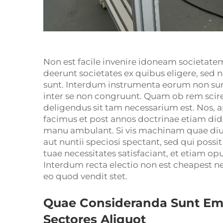
Non est facile invenire idoneam societatem
deerunt societates ex quibus eligere, se
sunt. Interdum instrumenta eorum non sunt
inter se non congruunt. Quam ob rem sc
deligendus sit tam necessarium est. Nos
facimus et post annos doctrinae etiam did
manu ambulant. Si vis machinam quae diu 
aut nuntii speciosi spectant, sed qui poss
tuae necessitates satisfaciant, et etiam opu
Interdum recta electio non est cheapest n
eo quod vendit stet.
Quae Consideranda Sunt Em
Sectores Aliquot