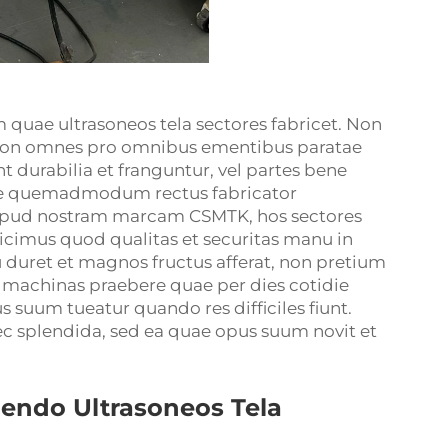
 quae ultrasoneos tela sectores fabricet. Non
d non omnes pro omnibus ementibus paratae
 durabilia et franguntur, vel partes bene
ire quemadmodum rectus fabricator
, apud nostram marcam CSMTK, hos sectores
icimus quod qualitas et securitas manu in
duret et magnos fructus afferat, non pretium
it machinas praebere quae per dies cotidie
s suum tueatur quando res difficiles fiunt.
ec splendida, sed ea quae opus suum novit et
endo Ultrasoneos Tela