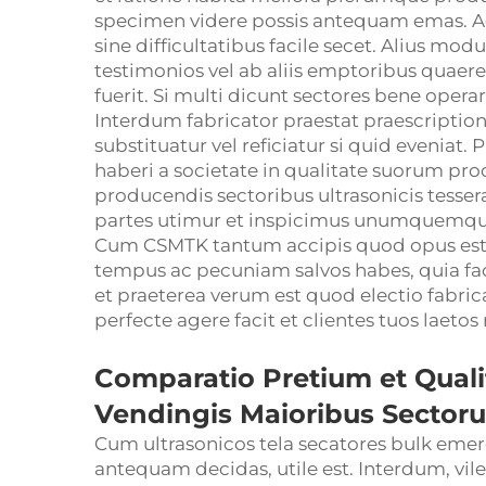
specimen videre possis antequam emas. A
sine difficultatibus facile secet. Alius modu
testimonios vel ab aliis emptoribus quaer
fuerit. Si multi dicunt sectores bene opera
Interdum fabricator praestat praescriptio
substituatur vel reficiatur si quid eveniat.
haberi a societate in qualitate suorum pr
producendis sectoribus ultrasonicis tessera
partes utimur et inspicimus unumquemque
Cum CSMTK tantum accipis quod opus est: 
tempus ac pecuniam salvos habes, quia faci
et praeterea verum est quod electio fabri
perfecte agere facit et clientes tuos laetos 
Comparatio Pretium et Qualit
Vendingis Maioribus Sector
Cum ultrasonicos tela secatores bulk emer
antequam decidas, utile est. Interdum, vil