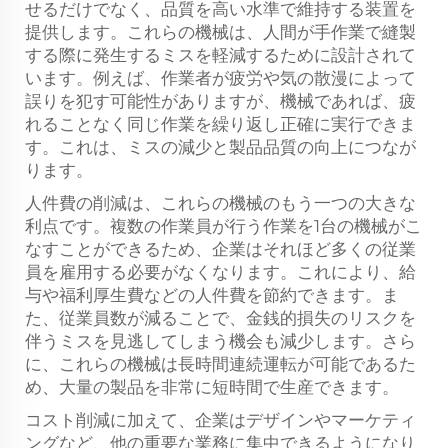
せるだけでなく、品質を高い水準で維持する装置を
提供します。これらの機械は、人間が手作業で縫製
する際に発生するミスを軽減するために設計されて
います。例えば、作業者が疲労や気の散漫によって
誤りを犯す可能性がありますが、機械であれば、疲
れることなく同じ作業を繰り返し正確に実行できま
す。これは、ミスの減少と製品品質の向上につなが
ります。
人件費の削減は、これらの機械のもう一つの大きな
利点です。複数の作業員が行う作業を1台の機械がこ
なすことができるため、企業はそれほど多くの従業
員を雇用する必要がなくなります。これにより、給
与や福利厚生費などの人件費を節約できます。ま
た、従業員数が減ることで、金銭的損失のリスクを
伴うミスを見逃してしまう機会も減少します。さら
に、これらの機械は長時間連続運転が可能であるた
め、大量の製品を非常に短時間で生産できます。
コスト削減に加えて、企業はデザインやマーケティ
ングなど、他の重要な業務に集中できるようになり