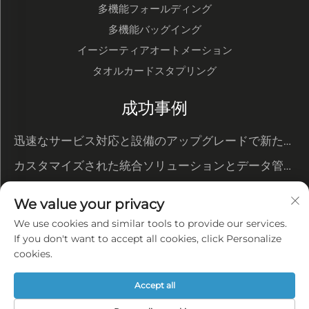
多機能フォールディング
多機能バッグイング
イージーティアオートメーション
タオルカードスタプリング
成功事例
迅速なサービス対応と設備のアップグレードで新たな
ニーズに対応
カスタマイズされた統合ソリューションとデータ管理
システム
自動化による変革は当社のコスト優位性を際立たせ、
We value your privacy
大口顧客の受注を確実なものにします
フルワークフローの知能化生産――整然とし、秩序あ
We use cookies and similar tools to provide our services.
る工場で高品質の一貫性を実現
If you don't want to accept all cookies, click Personalize
プライバシーポリシー
cookies.
ブログ
Accept all