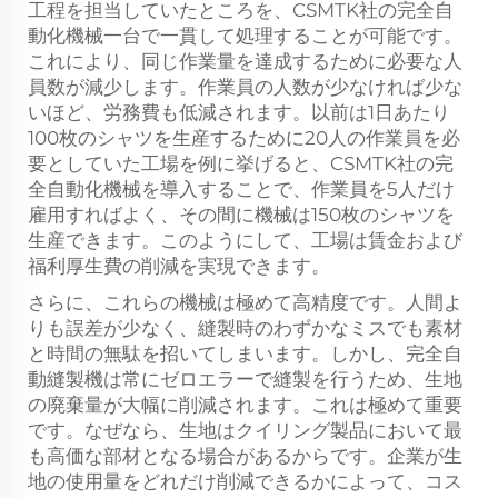
工程を担当していたところを、CSMTK社の完全自
動化機械一台で一貫して処理することが可能です。
これにより、同じ作業量を達成するために必要な人
員数が減少します。作業員の人数が少なければ少な
いほど、労務費も低減されます。以前は1日あたり
100枚のシャツを生産するために20人の作業員を必
要としていた工場を例に挙げると、CSMTK社の完
全自動化機械を導入することで、作業員を5人だけ
雇用すればよく、その間に機械は150枚のシャツを
生産できます。このようにして、工場は賃金および
福利厚生費の削減を実現できます。
さらに、これらの機械は極めて高精度です。人間よ
りも誤差が少なく、縫製時のわずかなミスでも素材
と時間の無駄を招いてしまいます。しかし、完全自
動縫製機は常にゼロエラーで縫製を行うため、生地
の廃棄量が大幅に削減されます。これは極めて重要
です。なぜなら、生地はクイリング製品において最
も高価な部材となる場合があるからです。企業が生
地の使用量をどれだけ削減できるかによって、コス