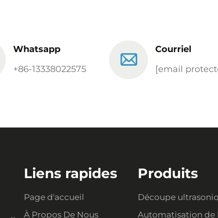
Whatsapp
Courriel
+86-13338022575
[email protect
Liens rapides
Produits
Page d'accueil
Découpe ultrasoni
À Propos De Nous
Automatisation de 