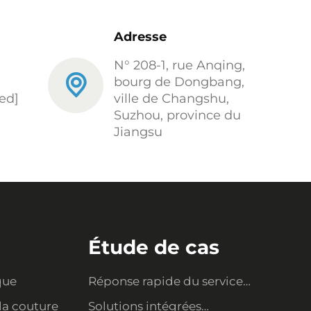
Adresse
N° 208-1, rue Anqing,
bourg de Dongbang,
ed]
ville de Changshu,
Suzhou, province du
Jiangsu
Étude de cas
que
Réponse rapide du service
et mise à niveau des
la couture
Solutions intégrées