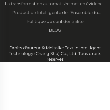
demandes
gestion des données
La transformation automatisée met en évidence
notre avantage en matière de coûts et sécurise
Production Intelligente de l'Ensemble du
les commandes des grands clients
Processus — Atelier Organisé et Soigné avec une
Politique de confidentialité
Grande Consistance de Qualité
BLOG
Droits d'auteur © Meitaike Textile Intelligent
Technology (Chang Shu) Co., Ltd. Tous droits
réservés