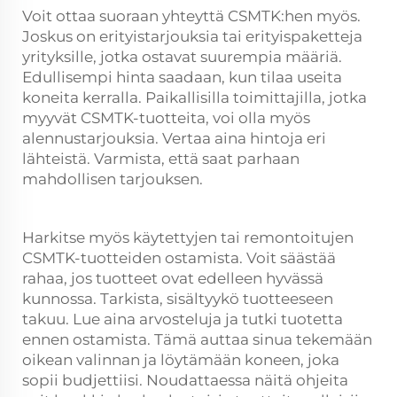
Voit ottaa suoraan yhteyttä CSMTK:hen myös.
Joskus on erityistarjouksia tai erityispaketteja
yrityksille, jotka ostavat suurempia määriä.
Edullisempi hinta saadaan, kun tilaa useita
koneita kerralla. Paikallisilla toimittajilla, jotka
myyvät CSMTK-tuotteita, voi olla myös
alennustarjouksia. Vertaa aina hintoja eri
lähteistä. Varmista, että saat parhaan
mahdollisen tarjouksen.
Harkitse myös käytettyjen tai remontoitujen
CSMTK-tuotteiden ostamista. Voit säästää
rahaa, jos tuotteet ovat edelleen hyvässä
kunnossa. Tarkista, sisältyykö tuotteeseen
takuu. Lue aina arvosteluja ja tutki tuotetta
ennen ostamista. Tämä auttaa sinua tekemään
oikean valinnan ja löytämään koneen, joka
sopii budjettiisi. Noudattaessa näitä ohjeita