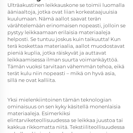
Ulträakustinen
leikkauskone
se toimii luomalla
ääniaaltoja, jotka ovat liian korkeataajuuisia
kuulumaan. Nämä aallot saavat terän
värähtelemään erinomaisen nopeasti, jolloin se
pystyy leikkaamaan erilaisia materiaaleja
helposti. Se tuntuu joskus kuin taikuutta! Kun
terä koskettaa materiaalia, aallot muodostavat
pieniä kuplia, jotka räiskyvät ja auttavat
leikkaamisessa ilman suurta voimankäyttöä.
Tämän vuoksi tarvitaan vähemmän tehoa, eikä
terät kulu niin nopeasti – mikä on hyvä asia,
sillä ne ovat kalliita.
Yksi mielenkiintoinen tämän teknologian
ominaisuus on sen kyky käsitellä monenlaisia
materiaaleja. Esimerkiksi
elintarviketeollisuudessa se leikkaa juustoa tai
kakkua rikkomatta niitä. Tekstiiliteollisuudessa