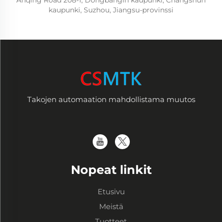
kaupunki, Suzhou, Jiangsu-provinssi
Takojen automaation mahdollistama muutos
Nopeat linkit
Etusivu
Meistä
Tuotteet