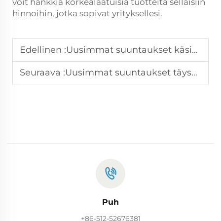
voit hankkia korkealaatuisia tuotteita sellaisiin
hinnoihin, jotka sopivat yrityksellesi.
Edellinen :
Uusimmat suuntaukset käsipyykinpakkauskoneiden automaatioteknologiassa
Seuraava :
Uusimmat suuntaukset täysautomaattisissa ompelujärjestelmissä
Puh
+86-512-52676381