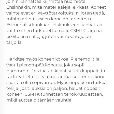
joihin kannattaa kiinnittää huomiota.
Ensinnäkin, mitä materiaaleja leikkaat. Koneet
vaihtelevat eri käyttötarkoituksiin, joten tiedä,
mihin tarkoitukseen kone on tarkoitettu.
Esimerkiksi kankaan leikkaukseen kannattaa
valita siihen tarkoitettu malli. CSMTK tarjoaa
useita eri malleja, joten vaihtoehtoja on
tarjolla.
Harkitse myös koneen kokoa. Pienempi tila
vaatii pienempää konetta, joka sopii
paremmin. Jos taas leikkaat suuria kappaleita
tai tarvitset nopeaa tuotantoa, suurempi kone
saattaa olla sopivampi. Myös nopeus on tärkeä
tekijä: jos tilauksia on paljon, haluat nopean
koneen. CSMTK tunnetaan tehokkuudestaan,
mikä auttaa pitämään vauhtia.