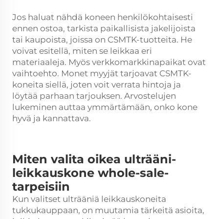
Jos haluat nähdä koneen henkilökohtaisesti
ennen ostoa, tarkista paikallisista jakelijoista
tai kaupoista, joissa on CSMTK-tuotteita. He
voivat esitellä, miten se leikkaa eri
materiaaleja. Myös verkkomarkkinapaikat ovat
vaihtoehto. Monet myyjät tarjoavat CSMTK-
koneita siellä, joten voit verrata hintoja ja
löytää parhaan tarjouksen. Arvostelujen
lukeminen auttaa ymmärtämään, onko kone
hyvä ja kannattava.
Miten valita oikea ulträäni-
leikkauskone whole-sale-
tarpeisiin
Kun valitset ulträäniä leikkauskoneita
tukkukauppaan, on muutamia tärkeitä asioita,