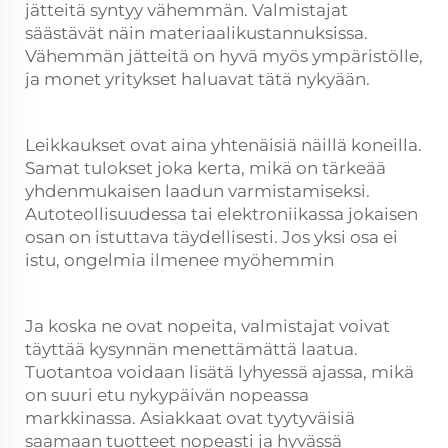
jätteitä syntyy vähemmän. Valmistajat
säästävät näin materiaalikustannuksissa.
Vähemmän jätteitä on hyvä myös ympäristölle,
ja monet yritykset haluavat tätä nykyään.
Leikkaukset ovat aina yhtenäisiä näillä koneilla.
Samat tulokset joka kerta, mikä on tärkeää
yhdenmukaisen laadun varmistamiseksi.
Autoteollisuudessa tai elektroniikassa jokaisen
osan on istuttava täydellisesti. Jos yksi osa ei
istu, ongelmia ilmenee myöhemmin
Ja koska ne ovat nopeita, valmistajat voivat
täyttää kysynnän menettämättä laatua.
Tuotantoa voidaan lisätä lyhyessä ajassa, mikä
on suuri etu nykypäivän nopeassa
markkinassa. Asiakkaat ovat tyytyväisiä
saamaan tuotteet nopeasti ja hyvässä