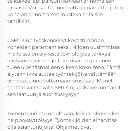
se kulkee läpi paksun kankaan erinomaisen
tarkasti. Voit säätää nopeutta ja painetta, joten
kone on erinomaisen joustava erilaisiin
tehtäviin.
CSMTK on työskennellyt kovasti näiden
koneiden parantamiseksi. Niiden uusimmissa
malleissa on älykästä teknologiaa tarkkaa
leikkausta varten, jolloin jokainen palanen
tulee ulos täsmälleen oikean kokoisena. Tämä
älytekniikka auttaa työntekijöitä välttämään
virheitä ja nopeuttamaan prosessia. Monet
tehtaat valitsevat CSMTK:n, koska ne luottavat
sen laatuun ja suorituskykyyn.
Toinen suuri etu on ulträäni leikkauskoneiden
helppokäyttöisyys. Työntekijöiden ei tarvitse
olla asiantuntijoita. Ohjaimet ovat