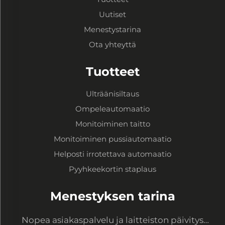
Uutiset
Menestystarina
Ota yhteyttä
Tuotteet
Ulträänisiltaus
Ompeleautomaatio
Monitoiminen taitto
Monitoiminen pussiautomaatio
Helposti irrotettava automaatio
Pyyhkeekortin staplaus
Menestyksen tarina
Nopea asiakaspalvelu ja laitteiston päivitys