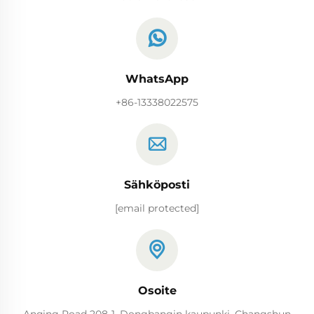
WhatsApp
+86-13338022575
Sähköposti
[email protected]
Osoite
Anqing Road 208-1, Dongbangin kaupunki, Changshun