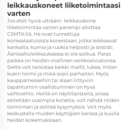
leikkauskoneet liiketoimintaasi
varten
Jos etsit hyviä ulträäni-
leikkauskone
liiketoimintaa varten parempi aloittaa
CSMTK:llä. He ovat tunnettuja
korkealaatuisista koneistaan, jotka leikkaavat
kankaita, kumia ja ruokia helposti ja siististi.
Ääniaaltoleikkauksessa ei ole sotkua. Paras
paikka on heidän virallinen verkkosivustonsa.
Sieltä voit tarkistaa kaikki mallit, lukea, miten
kukin toimii ja mikä sopii parhaiten. Myös
kauppamesseihin tai alaan liittyviin
tapahtumiin osallistuminen on hyvä
vaihtoehto. Heillä on näyttöpisteitä, joissa
esitellään uusimpia koneita, voit nähdä niiden
toiminnan ja esittää kysymyksiä. Voit myös
keskustella muiden käyttäjien kanssa ja kuulla
heidän kokemuksiaan.