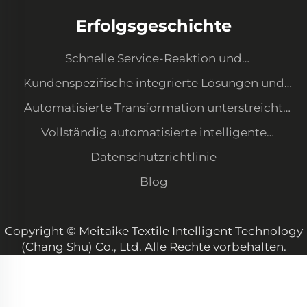
Erfolgsgeschichte
Schnelle Service-Reaktion und
Ausrüstungsaufwertung zur Erfüllung neuer
Kundenspezifische integrierte Lösungen und
Anforderungen
Datenmanagementsystem
Automatisierte Transformation unterstreicht
unser Kostenvorteil und sichert große
Vollständig automatisierte intelligente
Kundenaufträge
Produktion – Ordnungsgemäße Werkstatt mit
Datenschutzrichtlinie
hoher Qualitätskonsistenz
Blog
Copyright © Meitaike Textile Intelligent Technology
(Chang Shu) Co., Ltd. Alle Rechte vorbehalten.