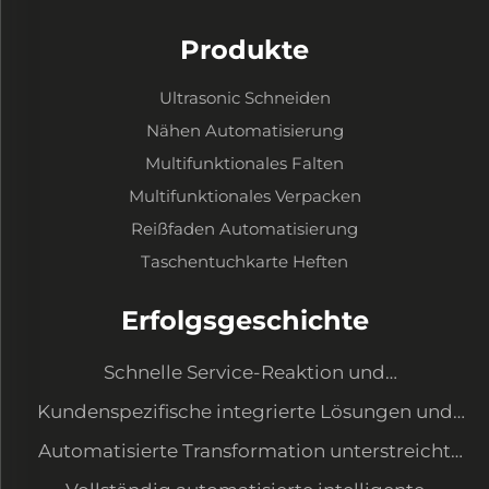
Produkte
Ultrasonic Schneiden
Nähen Automatisierung
Multifunktionales Falten
Multifunktionales Verpacken
Reißfaden Automatisierung
Taschentuchkarte Heften
Erfolgsgeschichte
Schnelle Service-Reaktion und
Ausrüstungsaufwertung zur Erfüllung neuer
Kundenspezifische integrierte Lösungen und
Anforderungen
Datenmanagementsystem
Automatisierte Transformation unterstreicht
unser Kostenvorteil und sichert große