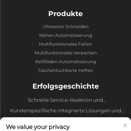
Produkte
Ultrasonic Schneiden
Nähen Automatisierung
Multifunktionales Falten
Multifunktionales Verpacken
Reißfaden Automatisierung
Taschentuchkarte Heften
Erfolgsgeschichte
Schnelle Service-Reaktion und
Ausrüstungsaufwertung zur Erfüllung neuer
Kundenspezifische integrierte Lösungen und
Anforderungen
Datenmanagementsystem
Automatisierte Transformation unterstreicht
We value your privacy
unser Kostenvorteil und sichert große