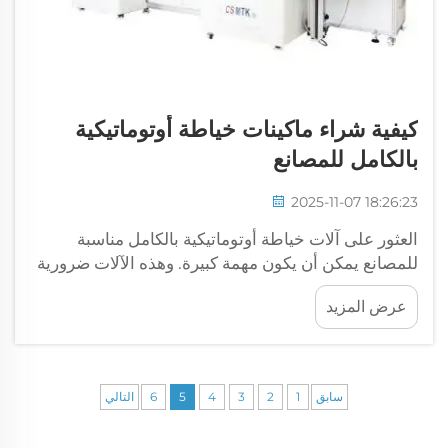
كيفية شراء ماكينات خياطة أوتوماتيكية
بالكامل للمصانع
2025-11-07 18:26:23
العثور على آلات خياطة أوتوماتيكية بالكامل مناسبة
للمصانع يمكن أن يكون مهمة كبيرة. وهذه الآلات ضرورية
لتصنيع الملابس بسرعة وكفاءة. وCSMTK علامة تجارية
عرض المزيد
متخصصة في توفير أفضل آلات الخياطة لمساعدة
المصانع على التشغيل السلس. وعندما تستخدم المصانع
ال...
سابق
1
2
3
4
5
6
التالي