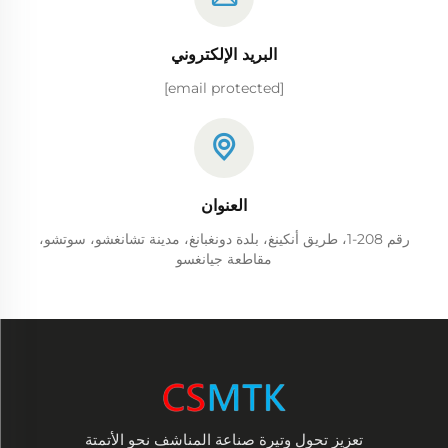
البريد الإلكتروني
[email protected]
العنوان
رقم 208-1، طريق أنكينغ، بلدة دونغبانغ، مدينة تشانغشو، سوتشو،
مقاطعة جيانغسو
تعزيز تحول وتيرة صناعة المناشف نحو الأتمتة