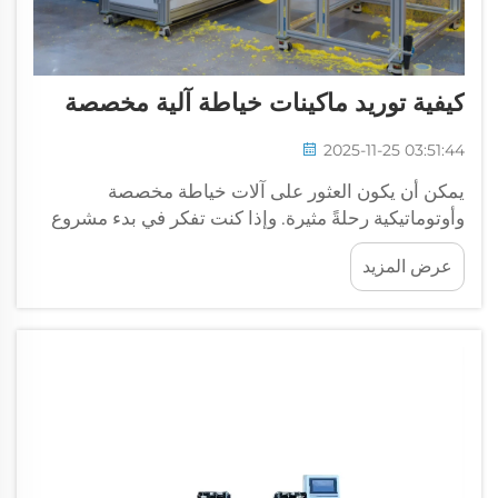
كيفية توريد ماكينات خياطة آلية مخصصة
2025-11-25 03:51:44
يمكن أن يكون العثور على آلات خياطة مخصصة
وأوتوماتيكية رحلةً مثيرة. وإذا كنت تفكر في بدء مشروع
خياطة أو تحسين مشروعك الحالي، فإن هذه الآلات تُعدّ
عرض المزيد
بالفعل مساعدةً كبيرةً. فهي تجعل عملك أسرعَ وأسهلَ
وأكثر كفاءةً. وتدرك شركة CSMTK مدى أهمية امتلاك
الآلة المناسبة...