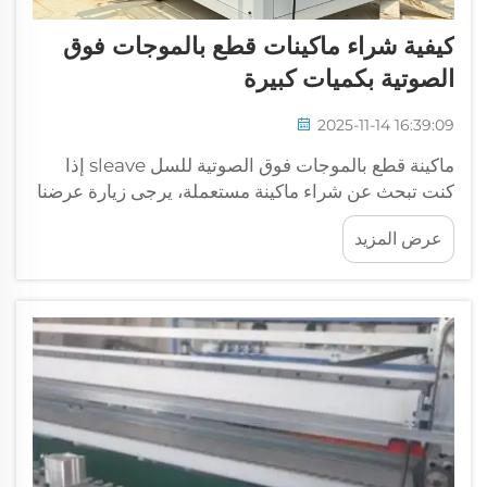
كيفية شراء ماكينات قطع بالموجات فوق
الصوتية بكميات كبيرة
2025-11-14 16:39:09
ماكينة قطع بالموجات فوق الصوتية للسل sleave إذا
كنت تبحث عن شراء ماكينة مستعملة، يرجى زيارة عرضنا
المخصص أدناه. اضغط هنا للعثور على جملة ماكينة القص
عرض المزيد
بالموجات فوق الصوتية، لدينا الماكينة المناسبة لك لدى
CSMTK، نحن نقدّر أن ...