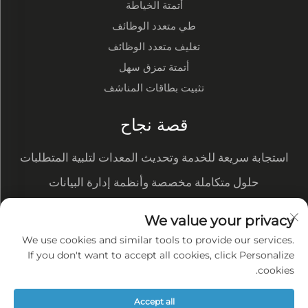
أتمتة الخياطة
طي متعدد الوظائف
تغليف متعدد الوظائف
أتمتة تمزق سهل
تثبيت بطاقات المناشف
قصة نجاح
استجابة سريعة للخدمة وتحديث المعدات لتلبية المتطلبات
الجديدة
حلول متكاملة مخصصة وأنظمة إدارة البيانات
تُظهر التحويلة الآلية ميزتنا في التكلفة وتحصل على طلبات
We value your privacy
كبيرة من العملاء
الإنتاج الذكي لتدفق العمل بالكامل ——-workshop منظم
We use cookies and similar tools to provide our services.
ومرتب مع جودة متسقة
If you don't want to accept all cookies, click Personalize
سياسة الخصوصية
cookies.
المدونة
Accept all