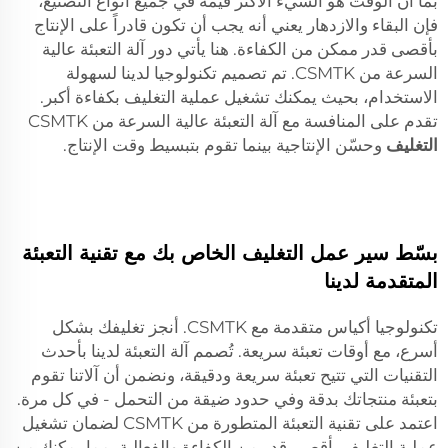
بما أن الوقت هو الشيء الأكثر قيمة في جميع أنواع التصنيع،
فإن البقاء والازدهار يعني أنه يجب أن تكون قادراً على الإنتاج
بأقصى قدر ممكن من الكفاءة. هنا يأتي دور آلة التعبئة عالية
السرعة من CSMTK. تم تصميم تكنولوجيا لدينا لسهولة
الاستخدام، بحيث يمكنك تشغيل عملية التغليف بكفاءة أكبر.
تقدم على المنافسة مع آلة التعبئة عالية السرعة من CSMTK
التغليف
وحسّن الإنتاجية بينما تقوم بتبسيط وقت الإنتاج.
بسّط سير عمل التغليف الخاص بك مع تقنية التعبئة
المتقدمة لدينا
تكنولوجيا أكياس متقدمة مع CSMTK. أنجز تغليفك بشكل
أسرع، مع أوقات تعبئة سريعة. تُصمم آلة التعبئة لدينا بأحدث
التقنيات التي تتيح تعبئة سريعة ودقيقة، ونضمن أن آلاتنا تقوم
بتعبئة منتجاتك بدقة وفي حدود ضيقة من التحمل - في كل مرة.
اعتمد على تقنية التعبئة المتطورة من CSMTK لضمان تشغيل
عملية التغليف بأقصى قدر من الكفاءة والفعالية، مما يمكنك من