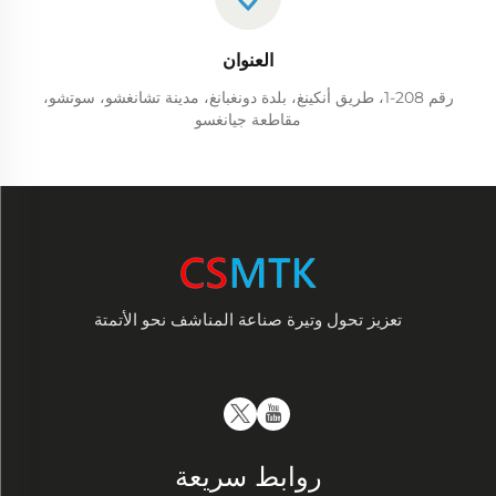
العنوان
رقم 208-1، طريق أنكينغ، بلدة دونغبانغ، مدينة تشانغشو، سوتشو،
مقاطعة جيانغسو
تعزيز تحول وتيرة صناعة المناشف نحو الأتمتة
روابط سريعة