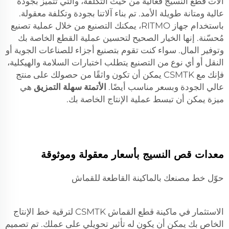
آلات قطع النسيج فعالية من حيث التكلفة، والتي تتميز بجودة
عالية ومتانة طويلة الأمد. تم بناء آلاتنا بجودة وتكلفة معقولة.
باستخدام جهاز RITMO، يمكنك التصنيع من خلال عملية تصنيع
مُحسّنة. إنها الخيار الصحيح لتحسين عملية القطع الخاصة بك
وتوفير المال. سواء كنت تقوم بتصنيع أجزاء للصناعات الجوية أو
النقل أو أي نوع من التصنيع يتطلب اختبارات السلامة والهيكلية،
فإنك مع CSMTK يمكن أن تكون واثقًا من حصولك على منتج
عالي الجودة وبسعر مناسب أيضًا.
الأتمتة سهلة التمزيق
هي
ميزة يمكن أن تبسط عملية الإنتاج الخاصة بك.
معدات قص النسيج بأسعار معقولة وموثوقة
حوّل خط مصنعك بالماكينة القاطعة للقماش
الاستثمار في ماكينة قطع القماش CSMTK لترقية خط الإنتاج
الخاص بك يمكن أن يكون له تأثير تحويلي على عملك. تم تصميم