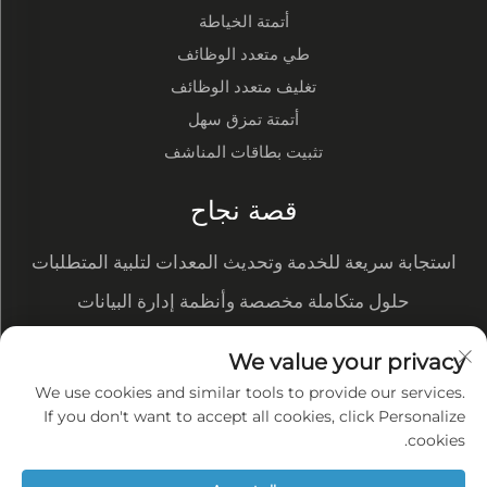
أتمتة الخياطة
طي متعدد الوظائف
تغليف متعدد الوظائف
أتمتة تمزق سهل
تثبيت بطاقات المناشف
قصة نجاح
استجابة سريعة للخدمة وتحديث المعدات لتلبية المتطلبات
الجديدة
حلول متكاملة مخصصة وأنظمة إدارة البيانات
تُظهر التحويلة الآلية ميزتنا في التكلفة وتحصل على طلبات
We value your privacy
كبيرة من العملاء
الإنتاج الذكي لتدفق العمل بالكامل ——-workshop منظم
We use cookies and similar tools to provide our services.
ومرتب مع جودة متسقة
If you don't want to accept all cookies, click Personalize
سياسة الخصوصية
cookies.
المدونة