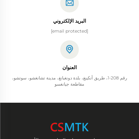
البريد الإلكتروني
[email protected]
العنوان
رقم 208-1، طريق أنكينغ، بلدة دونغبانغ، مدينة تشانغشو، سوتشو،
مقاطعة جيانغسو