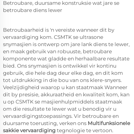
Betroubare, duursame konstruksie wat jare se
betroubare diens lewer
Betroubaarheid is 'n vereiste wanneer dit by
vervaardiging kom. CSMTK se ultrasone
snymasjien is ontwerp om jare lank diens te lewer,
en maak gebruik van robuuste, betroubare
komponente wat gladde en herhaalbare resultate
bied. Ons snymasjien is ontwikkel vir kontinu
gebruik, die hele dag deur elke dag, en dit kom
tot uitdrukking in die bou van ons klere-snyers.
Veelzijdigheid waarop u kan staatmaak Wanneer
dit by presisie, akkuraatheid en kwaliteit kom, kan
u op CSMTK se masjienhulpmiddels staatmaak
om die resultate te lewer wat u benodig vir u
vervaardigingstoepassings. Vir betroubare en
duursame toerusting, verken ons
Multifunksionele
sakkie vervaardiging
tegnologie te vertoon.