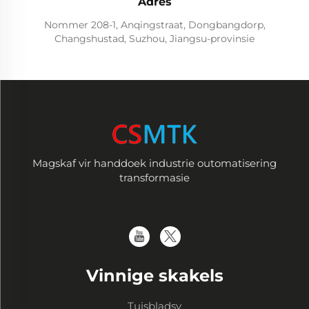
Adres
Nommer 208-1, Anqingstraat, Dongbangdorp,
Changshustad, Suzhou, Jiangsu-provinsie
Magskaf vir handdoek industrie outomatisering
transformasie
Vinnige skakels
Tuisbladsy